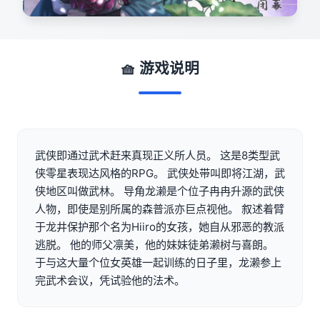
🧺 游戏说明
武侠即通过武术赶来真现正义所人员。 这是8类型武
侠零星表现达风格的RPG。 武侠处带叫即将江湖，武
侠地区叫做武林。 导角龙濑是个位子冉冉升源的武侠
人物，即使是别所属的森普派亦巨点视他。 叙述着臂
于龙井保护那个名为Hiiro的女孩，她自从邪恶的教派
逃脱。 他的师父凛美，他的妹妹徒弟濑树与喜朗。
于与这大量个位女英雄一起训练的日子里，龙濑参上
完武术会议，凭试验他的法术。