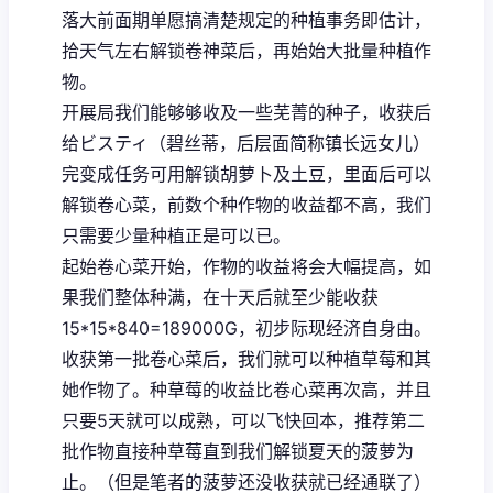
落大前面期单愿搞清楚规定的种植事务即估计，
拾天气左右解锁卷神菜后，再始始大批量种植作
物。
开展局我们能够够收及一些芜菁的种子，收获后
给ビスティ（碧丝蒂，后层面简称镇长远女儿）
完变成任务可用解锁胡萝卜及土豆，里面后可以
解锁卷心菜，前数个种作物的收益都不高，我们
只需要少量种植正是可以已。
起始卷心菜开始，作物的收益将会大幅提高，如
果我们整体种满，在十天后就至少能收获
15*15*840=189000G，初步际现经济自身由。
收获第一批卷心菜后，我们就可以种植草莓和其
她作物了。种草莓的收益比卷心菜再次高，并且
只要5天就可以成熟，可以飞快回本，推荐第二
批作物直接种草莓直到我们解锁夏天的菠萝为
止。（但是笔者的菠萝还没收获就已经通联了）