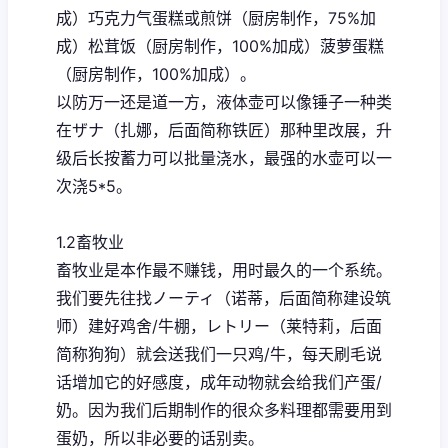
成）巧克力气蛋糕或煎饼（厨房制作，75%加
成）松茸饭（厨房制作，100%加成）菠萝蛋糕
（厨房制作，100%加成）。
以防万一还是道一方，液体壶可以像锤子一种类
在ザナ（扎娜，后面简称铁匠）那种里改展，升
级后长按蓄力可以批量浇水，最强的水壶可以一
次浇5*5。
1.2畜牧业
畜牧业是本作最不赚钱，用时最久的一个系统。
我们要先往找ノーティ（诺蒂，后面简称建设筑
师）建好鸡舍/牛棚，レトリー（莱特莉，后面
简称狗狗）就会送我们一只鸡/牛，每天刷毛说
话增加它的好感度，成年动物就会给我们产蛋/
奶。因为我们后期制作的很众多料理都需要用到
蛋奶，所以非必要的话别卖。