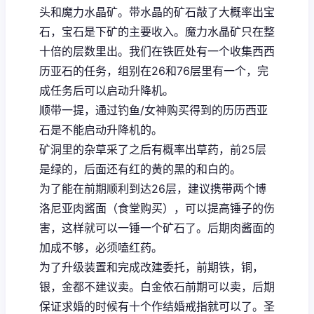
头和魔力水晶矿。带水晶的矿石敲了大概率出宝
石，宝石是下矿的主要收入。魔力水晶矿只在整
十倍的层数里出。我们在铁匠处有一个收集西西
历亚石的任务，组别在26和76层里有一个，完
成任务后可以启动升降机。
顺带一提，通过钓鱼/女神购买得到的历历西亚
石是不能启动升降机的。
矿洞里的杂草采了之后有概率出草药，前25层
是绿的，后面还有红的黄的黑的和白的。
为了能在前期顺利到达26层，建议携带两个博
洛尼亚肉酱面（食堂购买），可以提高锤子的伤
害，这样就可以一锤一个矿石了。后期肉酱面的
加成不够，必须嗑红药。
为了升级装置和完成改建委托，前期铁，铜，
银，金都不建议卖。白金依石前期可以卖，后期
保证求婚的时候有十个作结婚戒指就可以了。圣