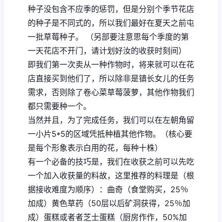
种子没包含不应季的惩罚，但是分别个季节花店
的种子是不同式的，所以我们最好在夏天之前屯
一批草莓种子。 （另部要注意思每个季度的第
一天花店不开门，请计划好汝的收获时刻间）
即我们第一次卖从一种作物时，将来就可以在花
店直接买到他们了，所以除非是镇长女儿的任务
需求，否则除了卷心菜草莓菠萝，其他作物我们
都只需要种一个。
当然并且，为了完成任务，我们可以在左朝角留
一小片5*5的区域凭抵种植其他作物。（核心要
是每个形象表示白用的花，每种十株）
有一个必备的技巧是，我们在收获之前可以先吃
一个加入收获量的料故，这里推荐的料理是（根
据接收难度为顺序）：曲奇（食堂购买，25％
加成）黄色草药（50层以后矿洞获得，25％加
成）蛋糕或者者芝士蛋糕（厨房作作，50%加