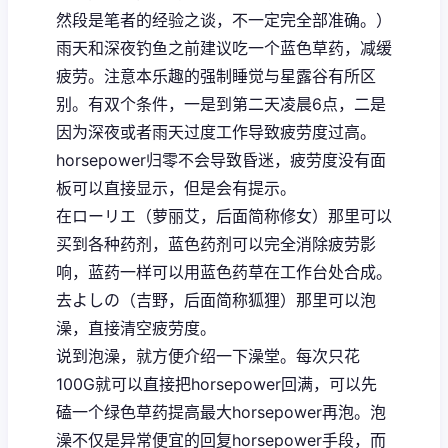
然段是笔者的经验之谈，不一定完全部准确。）
雨天和深夜钓鱼之前建议吃一个蓝色草药，减缓
疲劳。注意本乐趣的强制睡觉与星露谷有所区
别。有双个条件，一是到第二天凌晨6点，二是
因为深夜或者雨天过度工作导致疲劳度过高。
horsepower归零不会导致昏迷，疲劳度没有面
板可以直接显示，但是会有提示。
在ローリエ（萝丽艾，后面简称修女）那里可以
买到各种药剂，蓝色药剂可以完全消除疲劳影
响，蓝药一样可以用蓝色药草在工作台处合成。
去よしの（吉野，后面简称狐狸）那里可以泡
澡，直接清空疲劳度。
说到泡澡，就方便介绍一下澡堂。每次只花
100G就可以直接把horsepower回满，可以先
磕一个绿色草药提高最大horsepower再泡。泡
澡不仅是异常便宜的回复horsepower手段，而