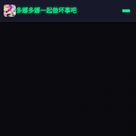
多娜多娜一起做坏事吧