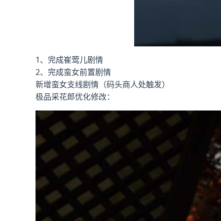
1、完成崔莺儿剧情
2、完成蛮女前置剧情
新增蛮女支线剧情（码头商人处触发）
极品采花郎优化修改：