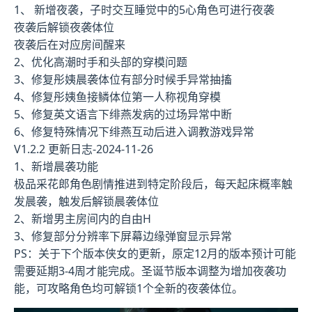
1、 新增夜袭，子时交互睡觉中的5心角色可进行夜袭
夜袭后解锁夜袭体位
夜袭后在对应房间醒来
2、优化高潮时手和头部的穿模问题
3、修复彤姨晨袭体位有部分时候手异常抽搐
4、修复彤姨鱼接鳞体位第一人称视角穿模
5、修复英文语言下绯燕发病的过场异常中断
6、修复特殊情况下绯燕互动后进入调教游戏异常
V1.2.2 更新日志-2024-11-26
1、新增晨袭功能
极品采花郎角色剧情推进到特定阶段后，每天起床概率触
发晨袭，触发后解锁晨袭体位
2、新增男主房间内的自由H
3、修复部分分辨率下屏幕边缘弹窗显示异常
PS：关于下个版本侠女的更新，原定12月的版本预计可能
需要延期3-4周才能完成。圣诞节版本调整为增加夜袭功
能，可攻略角色均可解锁1个全新的夜袭体位。