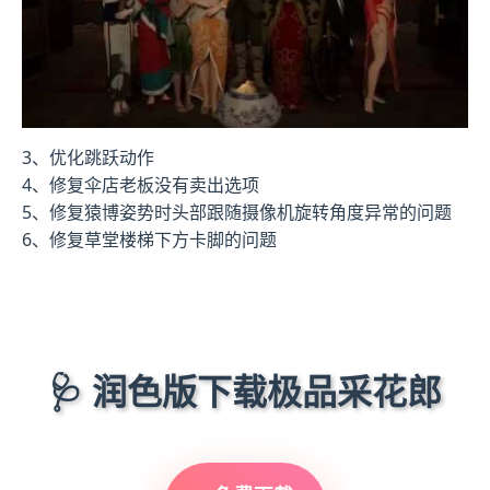
3、优化跳跃动作
4、修复伞店老板没有卖出选项
5、修复猿博姿势时头部跟随摄像机旋转角度异常的问题
6、修复草堂楼梯下方卡脚的问题
🩺 润色版下载极品采花郎