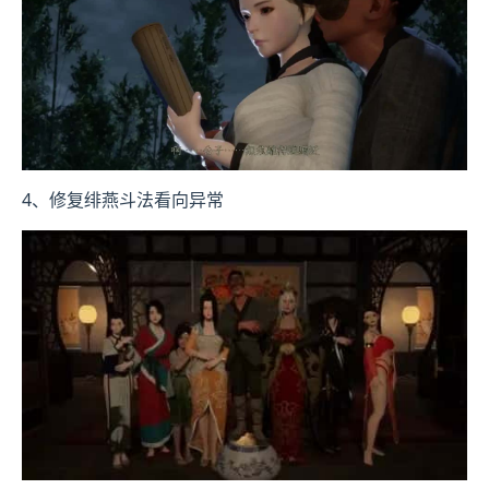
4、修复绯燕斗法看向异常