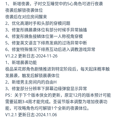
1、 新增夜袭，子时交互睡觉中的5心角色可进行夜袭
夜袭后解锁夜袭体位
夜袭后在对应房间醒来
2、优化高潮时手和头部的穿模问题
3、修复彤姨晨袭体位有部分时候手异常抽搐
4、修复彤姨鱼接鳞体位第一人称视角穿模
5、修复英文语言下绯燕发病的过场异常中断
6、修复特殊情况下绯燕互动后进入调教游戏异常
V1.2.2 更新日志-2024-11-26
1、新增晨袭功能
极品采花郎角色剧情推进到特定阶段后，每天起床概率触
发晨袭，触发后解锁晨袭体位
2、新增男主房间内的自由H
3、修复部分分辨率下屏幕边缘弹窗显示异常
PS：关于下个版本侠女的更新，原定12月的版本预计可能
需要延期3-4周才能完成。圣诞节版本调整为增加夜袭功
能，可攻略角色均可解锁1个全新的夜袭体位。
V1.2.1 更新日志-2024.11.06