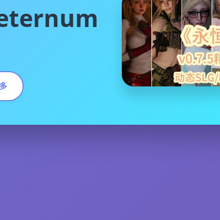
ternum
多