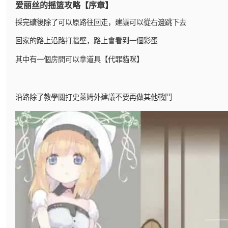
爱丽丝的摇篮攻略【序章】
採完礦後除了可以原路往回走，建議可以從右邊跳下去
回家的路上沿路打牆壁，路上會看到一個彩蛋
其中有一個房間可以拿道具【代罪貓咪】
沿路除了教學關打史萊姆外建議不要再做其他戰鬥