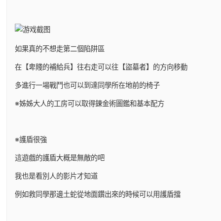
如果真的不想走第二個陷阱區
在【卑賤的補給兵】往右走可以往【盜墓者】的方向移動
多進行一場戰鬥也可以到達同學所在地前的椅子
※姊姊大人的工房可以取得鍊金術圖鑑和基本配方
※護盾很強
這遊戲的護盾大概是無敵的吧
我也是看別人的影片才知道
例如救同學那邊土蛇從地面鑽出來的時候可以用護盾擋