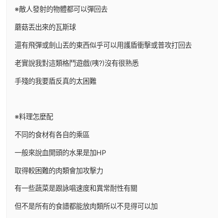
※敵人發射的物體都可以彈回去
蘑菇丟出來的瓦斯球
還有飛彈或劍山丟的東西似乎可以用護盾衝擊或普攻打回去
老實說我對這類格鬥遊戲(咦?)沒有很熟悉
手殘的我要盾反真的太困難
※料理怎麼配
不同的食材有各自的乘區
一般來說血開頭的水果是加HP
取得較困難的肉類會加攻擊力
有一些蔬菜是跟詠唱速度和異常耐性有關
但不是所有的食譜都能放肉類所以不見得可以加