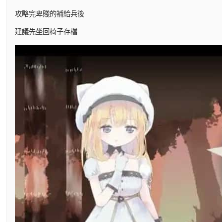
攻略完卑賤的補給兵後
建議先坐回椅子存檔