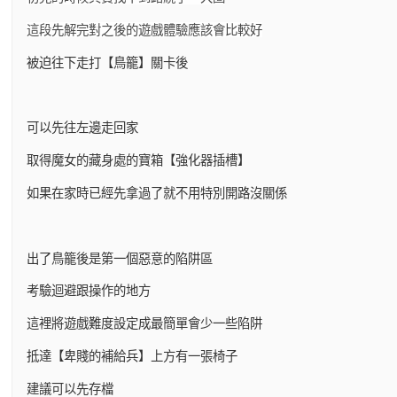
這段先解完對之後的遊戲體驗應該會比較好
被迫往下走打【鳥籠】關卡後
可以先往左邊走回家
取得魔女的藏身處的寶箱【強化器插槽】
如果在家時已經先拿過了就不用特別開路沒關係
出了鳥籠後是第一個惡意的陷阱區
考驗迴避跟操作的地方
這裡將遊戲難度設定成最簡單會少一些陷阱
抵達【卑賤的補給兵】上方有一張椅子
建議可以先存檔