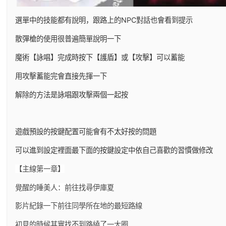
選單中的技能都有說明，跟路上的NPC對話也會看到提示
散彈槍的使用很普遍簡單說明一下
魔術【詠唱】完成時按下【護盾】或【攻擊】可以蓄能
用攻擊蓄能完會直接先揮一下
解除的方法是詠唱跟攻擊兩個一起按
遊戲預設的按鍵配置可能會有不太好按的問題
可以進到設定裡面最下面的按鍵設定中依自己喜歡的習慣做修改
【主線第一章】
覺醒的睡美人：前往找尋伊庫夏
影片紀錄一下前往同學所在地的最短路線
初見的時候其實找不到路繞了一大圈