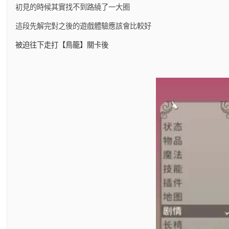
初見的時候其實找不到路繞了一大圈
這段先解完對之後的遊戲體驗應該會比較好
被迫往下走打【鳥籠】關卡後