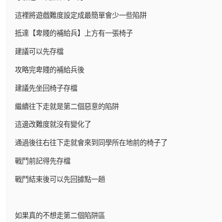
這裡將遊戲難度設定成最簡單會少一些陷阱
抵達【卑賤的補給兵】上方有一張椅子
建議可以先存檔
攻略完卑賤的補給兵後
建議先坐回椅子存檔
繼續往下走就是第二個惡意的陷阱
這邊改難度就沒有變化了
通過後往右往下走就會來到同學所在地前的椅子了
戰鬥前記得先存檔
戰鬥結束後可以先回據點一趟
如果真的不想走第二個陷阱區