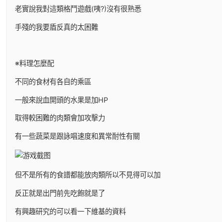
老實說我對這類格鬥遊戲(咦?)沒有很熟悉
手殘的我要盾反真的太困難
※料理怎麼配
不同的食材有各自的乘區
一般來說血開頭的水果是加HP
取得較困難的肉類會加攻擊力
有一些蔬菜是跟詠唱速度和異常耐性有關
但不是所有的食譜都能放肉類所以不見得可以加
反正就是出門前先吃飽就是了
有興趣研究的可以看一下維基的資料