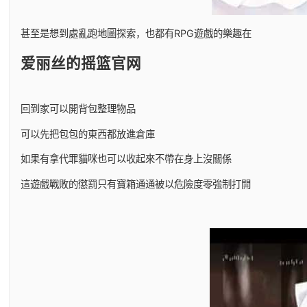
甚至是想到處亂跑地圖探索，也都有RPG遊戲的樂趣在
爱丽丝的摇篮官网
回到家可以開背包整理物品
可以先把包包的東西都放進倉庫
如果有拿代罪貓咪也可以收起來不帶在身上沒關係
這遊戲戰敗的懲罰只有寶箱通通被以危險度零強制打開