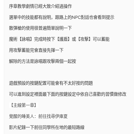
序章教學劇情已經大致介紹過操作
選單中的技能都有說明，跟路上的NPC對話也會看到提示
散彈槍的使用很普遍簡單說明一下
魔術【詠唱】完成時按下【護盾】或【攻擊】可以蓄能
用攻擊蓄能完會直接先揮一下
解除的方法是詠唱跟攻擊兩個一起按
遊戲預設的按鍵配置可能會有不太好按的問題
可以進到設定裡面最下面的按鍵設定中依自己喜歡的習慣做修改
【主線第一章】
覺醒的睡美人：前往找尋伊庫夏
影片紀錄一下前往同學所在地的最短路線