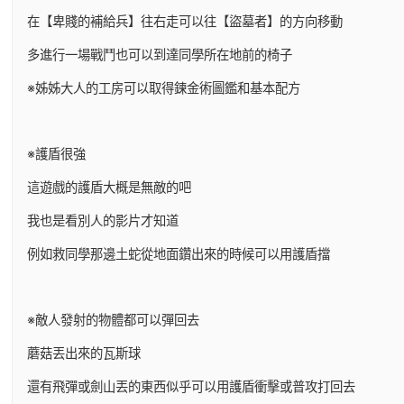
在【卑賤的補給兵】往右走可以往【盜墓者】的方向移動
多進行一場戰鬥也可以到達同學所在地前的椅子
※姊姊大人的工房可以取得鍊金術圖鑑和基本配方
※護盾很強
這遊戲的護盾大概是無敵的吧
我也是看別人的影片才知道
例如救同學那邊土蛇從地面鑽出來的時候可以用護盾擋
※敵人發射的物體都可以彈回去
蘑菇丟出來的瓦斯球
還有飛彈或劍山丟的東西似乎可以用護盾衝擊或普攻打回去