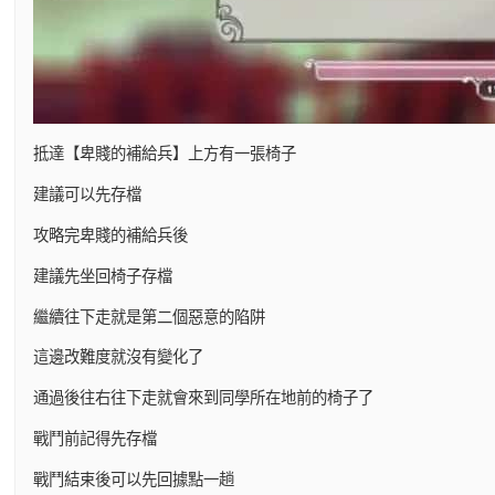
抵達【卑賤的補給兵】上方有一張椅子
建議可以先存檔
攻略完卑賤的補給兵後
建議先坐回椅子存檔
繼續往下走就是第二個惡意的陷阱
這邊改難度就沒有變化了
通過後往右往下走就會來到同學所在地前的椅子了
戰鬥前記得先存檔
戰鬥結束後可以先回據點一趟