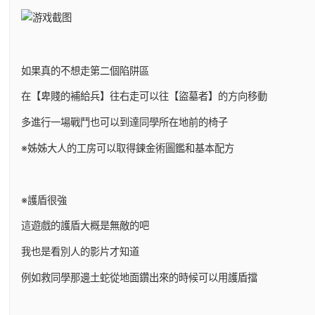
如果真的不想走第二個陷阱區
在【卑賤的補給兵】往右走可以往【盜墓者】的方向移動
多進行一場戰鬥也可以到達同學所在地前的椅子
※姊姊大人的工房可以取得鍊金術圖鑑和基本配方
※護盾很強
這遊戲的護盾大概是無敵的吧
我也是看別人的影片才知道
例如救同學那邊土蛇從地面鑽出來的時候可以用護盾擋