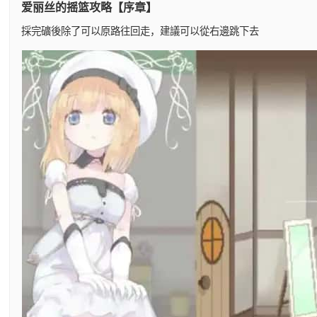
爱丽丝的摇篮攻略【序章】
採完礦後除了可以原路往回走，建議可以從右邊跳下去