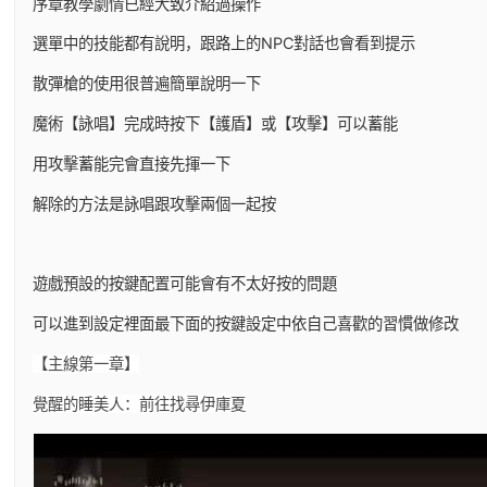
序章教學劇情已經大致介紹過操作
選單中的技能都有說明，跟路上的NPC對話也會看到提示
散彈槍的使用很普遍簡單說明一下
魔術【詠唱】完成時按下【護盾】或【攻擊】可以蓄能
用攻擊蓄能完會直接先揮一下
解除的方法是詠唱跟攻擊兩個一起按
遊戲預設的按鍵配置可能會有不太好按的問題
可以進到設定裡面最下面的按鍵設定中依自己喜歡的習慣做修改
【主線第一章】
覺醒的睡美人：前往找尋伊庫夏