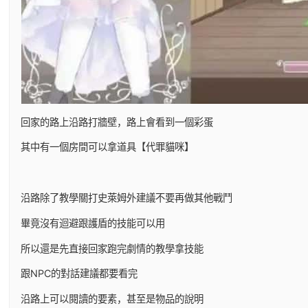
回家的路上沿路打牆壁，路上會看到一個彩蛋
其中有一個房間可以拿道具【代罪貓咪】
沿路除了教學關打史萊姆外建議不要再做其他戰鬥
畢竟沒有迴避跟護盾的技能可以用
所以還是先直接回家跑完劇情的教學拿技能
跟NPC的對話建議都要看完
沿路上可以閱讀的要素，甚至是物品的說明