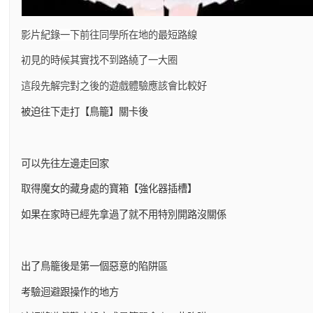
影片紀錄一下前往同學所在地的最短路線
初見的時候其實找不到路繞了一大圈
這段先解完對之後的遊戲體驗應該會比較好
被迫往下走打【鳥籠】關卡後
可以先往左邊走回家
取得魔女的藏身處的寶箱【強化器插槽】
如果在家時已經先拿過了就不用特別開路沒關係
出了鳥籠後是第一個惡意的陷阱區
考驗迴避跟操作的地方