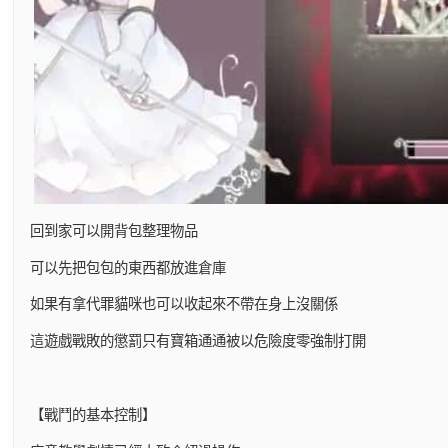
回到家可以開背包整理物品
可以先把包包的東西都放進倉庫
如果有拿代罪貓咪也可以收起來不帶在身上沒關係
這遊戲戰敗的懲罰只有寶箱通通被以危險度零強制打開
【戰鬥的基本控制】