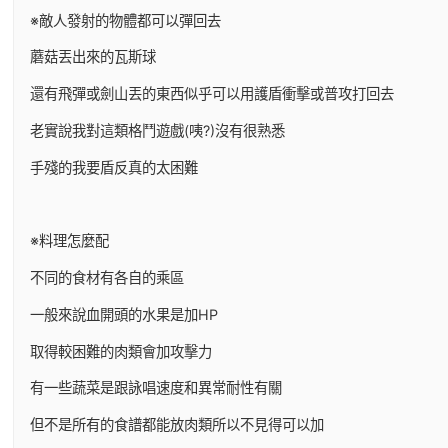
※敵人發射的物體都可以彈回去
蘑菇丟出來的瓦斯球
還有飛彈或劍山丟的東西似乎可以用護盾衝擊或普攻打回去
老實說我對這類格鬥遊戲(咦?)沒有很熟悉
手殘的我要盾反真的太困難
※料理怎麼配
不同的食材有各自的乘區
一般來說血開頭的水果是加HP
取得較困難的肉類會加攻擊力
有一些蔬菜是跟詠唱速度和異常耐性有關
但不是所有的食譜都能放肉類所以不見得可以加