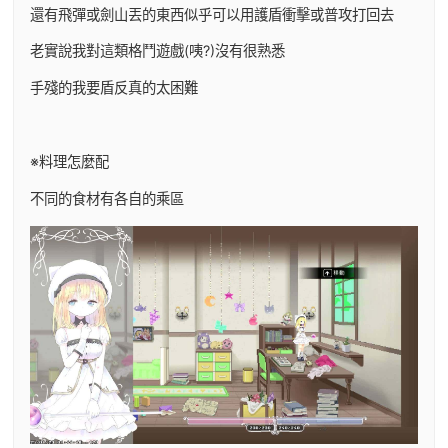
還有飛彈或劍山丟的東西似乎可以用護盾衝擊或普攻打回去
老實說我對這類格鬥遊戲(咦?)沒有很熟悉
手殘的我要盾反真的太困難
※料理怎麼配
不同的食材有各自的乘區