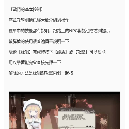
【戰鬥的基本控制】
序章教學劇情已經大致介紹過操作
選單中的技能都有說明，跟路上的NPC對話也會看到提示
散彈槍的使用很普遍簡單說明一下
魔術【詠唱】完成時按下【護盾】或【攻擊】可以蓄能
用攻擊蓄能完會直接先揮一下
解除的方法是詠唱跟攻擊兩個一起按