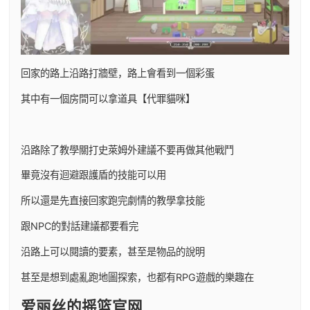
回家的路上沿路打牆壁，路上會看到一個彩蛋
其中有一個房間可以拿道具【代罪貓咪】
沿路除了教學關打史萊姆外建議不要再做其他戰鬥
畢竟沒有迴避跟護盾的技能可以用
所以還是先直接回家跑完劇情的教學拿技能
跟NPC的對話建議都要看完
沿路上可以閱讀的要素，甚至是物品的說明
甚至是想到處亂跑地圖探索，也都有RPG遊戲的樂趣在
爱丽丝的摇篮官网