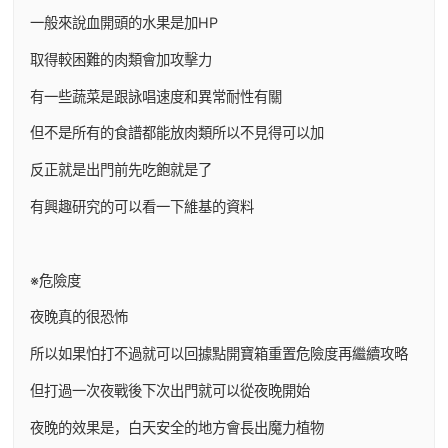
一般來說血開頭的水果是加HP
取得較困難的肉類會加攻擊力
有一些蔬菜是跟詠唱速度和異常耐性有關
但不是所有的食譜都能放肉類所以不見得可以加
反正就是出門前先吃飽就是了
有興趣研究的可以看一下維基的資料
※危險度
夜晚真的很恐怖
所以如果怕打不過就可以回據點開寶箱重置危險度再繼續攻略
但打過一次夜戰後下次出門就可以從夜晚開始
夜晚的效果是，白天安全的地方會長出魔力植物