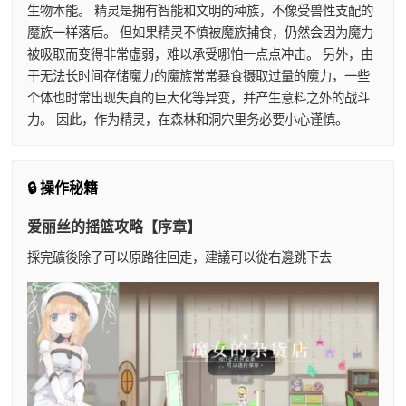
生物本能。 精灵是拥有智能和文明的种族，不像受兽性支配的
魔族一样落后。 但如果精灵不慎被魔族捕食，仍然会因为魔力
被吸取而变得非常虚弱，难以承受哪怕一点点冲击。 另外，由
于无法长时间存储魔力的魔族常常暴食摄取过量的魔力，一些
个体也时常出现失真的巨大化等异变，并产生意料之外的战斗
力。 因此，作为精灵，在森林和洞穴里务必要小心谨慎。
🔒 操作秘籍
爱丽丝的摇篮攻略【序章】
採完礦後除了可以原路往回走，建議可以從右邊跳下去