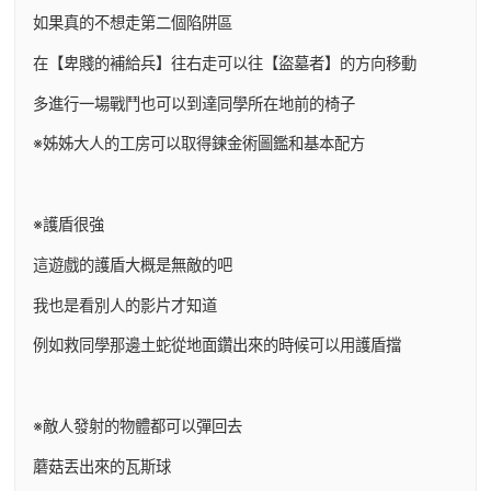
如果真的不想走第二個陷阱區
在【卑賤的補給兵】往右走可以往【盜墓者】的方向移動
多進行一場戰鬥也可以到達同學所在地前的椅子
※姊姊大人的工房可以取得鍊金術圖鑑和基本配方
※護盾很強
這遊戲的護盾大概是無敵的吧
我也是看別人的影片才知道
例如救同學那邊土蛇從地面鑽出來的時候可以用護盾擋
※敵人發射的物體都可以彈回去
蘑菇丟出來的瓦斯球