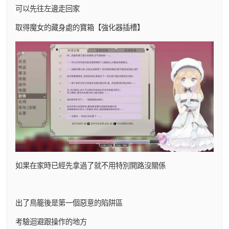
可以先往左邊走回家
取得魔女的藏身處的寶箱【強化器插槽】
如果在家時已經先拿過了就不用特別開路沒關係
出了鳥籠後是第一個惡意的陷阱區
考驗迴避跟操作的地方