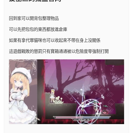
回到家可以開背包整理物品
可以先把包包的東西都放進倉庫
如果有拿代罪貓咪也可以收起來不帶在身上沒關係
這遊戲戰敗的懲罰只有寶箱通通被以危險度零強制打開