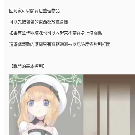
回到家可以開背包整理物品
可以先把包包的東西都放進倉庫
如果有拿代罪貓咪也可以收起來不帶在身上沒關係
這遊戲戰敗的懲罰只有寶箱通通被以危險度零強制打開
【戰鬥的基本控制】