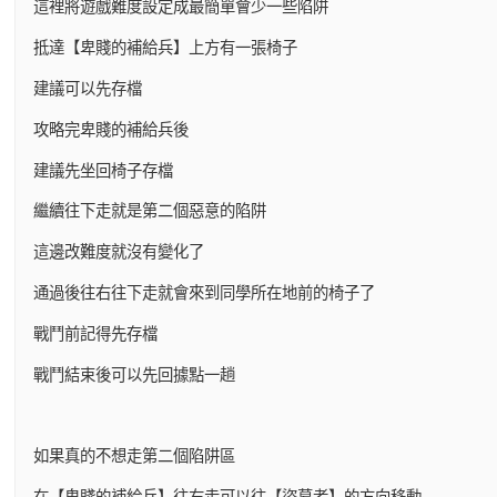
這裡將遊戲難度設定成最簡單會少一些陷阱
抵達【卑賤的補給兵】上方有一張椅子
建議可以先存檔
攻略完卑賤的補給兵後
建議先坐回椅子存檔
繼續往下走就是第二個惡意的陷阱
這邊改難度就沒有變化了
通過後往右往下走就會來到同學所在地前的椅子了
戰鬥前記得先存檔
戰鬥結束後可以先回據點一趟
如果真的不想走第二個陷阱區
在【卑賤的補給兵】往右走可以往【盜墓者】的方向移動