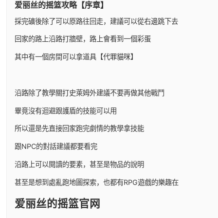
爱丽丝的摇篮攻略【序章】
採完礦後除了可以原路往回走，建議可以從右邊跳下去
回家的路上沿路打牆壁，路上會看到一個彩蛋
其中有一個房間可以拿道具【代罪貓咪】
沿路除了教學關打史萊姆外建議不要再做其他戰鬥
畢竟沒有迴避跟護盾的技能可以用
所以還是先直接回家跑完劇情的教學拿技能
跟NPC的對話建議都要看完
沿路上可以閱讀的要素，甚至是物品的說明
甚至是想到處亂跑地圖探索，也都有RPG遊戲的樂趣在
爱丽丝的摇篮官网