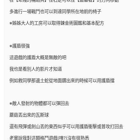
多進行一場戰鬥也可以到達同學所在地前的椅子
※姊姊大人的工房可以取得鍊金術圖鑑和基本配方
※護盾很強
這遊戲的護盾大概是無敵的吧
我也是看別人的影片才知道
例如救同學那邊土蛇從地面鑽出來的時候可以用護盾擋
※敵人發射的物體都可以彈回去
蘑菇丟出來的瓦斯球
還有飛彈或劍山丟的東西似乎可以用護盾衝擊或普攻打回去
老實說我對這類格鬥遊戲(咦?)沒有很熟悉