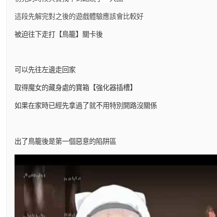
這段先解完對之後的遊戲體驗應該會比較好
被迫往下走打【鳥籠】關卡後
可以先往左邊走回家
取得魔女的藏身處的寶箱【強化器插槽】
如果在家時已經先拿過了就不用特別開路沒關係
出了鳥籠後是第一個惡意的陷阱區