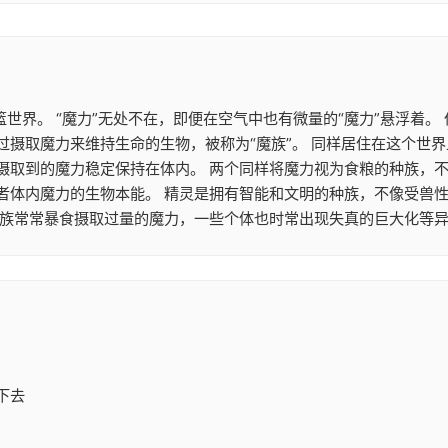
篮世界。 “魔力”无处不在，即便在空气中也有微量的“魔力”悬浮着
摄取魔力来维持生命的生物，被称为“魔族”。 同样居住在这个世界
摄取到的魔力稳定保持在体内。 两个同样将魔力视为食粮的种族，
者体内魔力的生物本能。 精灵是拥有智能和文明的种族，不像受兽
魔族常常暴食摄取过量的魔力，一些个体也时常出现失真的巨大化等异
下去