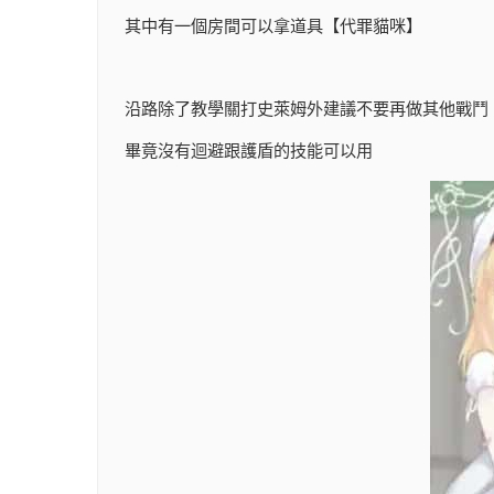
其中有一個房間可以拿道具【代罪貓咪】
沿路除了教學關打史萊姆外建議不要再做其他戰鬥
畢竟沒有迴避跟護盾的技能可以用