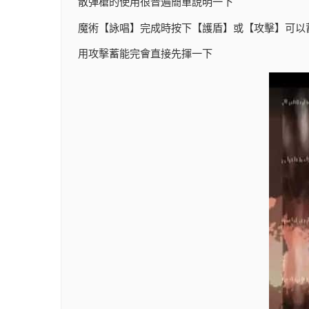
散彈槍的使用很普遍簡單說明一下
魔術【詠唱】完成時按下【護盾】或【攻擊】可以
用攻擊蓄能完會直接先揮一下