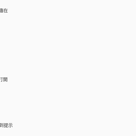
趣在
打開
到提示