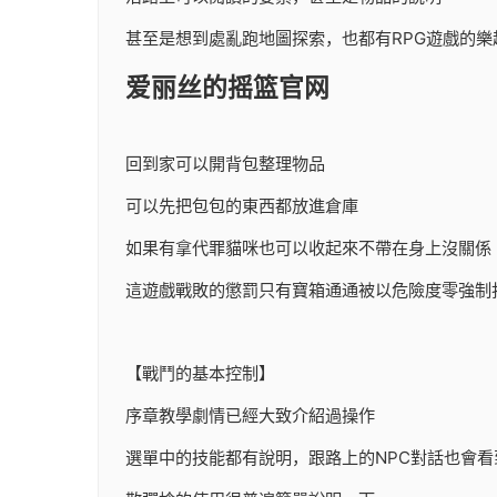
甚至是想到處亂跑地圖探索，也都有RPG遊戲的樂
爱丽丝的摇篮官网
回到家可以開背包整理物品
可以先把包包的東西都放進倉庫
如果有拿代罪貓咪也可以收起來不帶在身上沒關係
這遊戲戰敗的懲罰只有寶箱通通被以危險度零強制
【戰鬥的基本控制】
序章教學劇情已經大致介紹過操作
選單中的技能都有說明，跟路上的NPC對話也會看