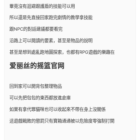
畢竟沒有迴避跟護盾的技能可以用
所以還是先直接回家跑完劇情的教學拿技能
跟NPC的對話建議都要看完
沿路上可以閱讀的要素，甚至是物品的說明
甚至是想到處亂跑地圖探索，也都有RPG遊戲的樂趣在
爱丽丝的摇篮官网
回到家可以開背包整理物品
可以先把包包的東西都放進倉庫
如果有拿代罪貓咪也可以收起來不帶在身上沒關係
這遊戲戰敗的懲罰只有寶箱通通被以危險度零強制打開