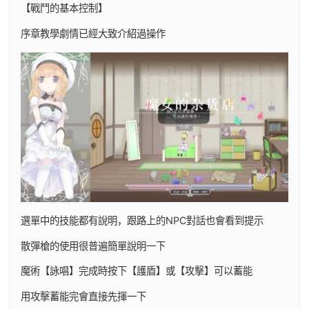
【戰鬥的基本控制】
序章教學劇情已經大致介紹過操作
選單中的技能都有說明，跟路上的NPC對話也會看到提示
散彈槍的使用很普遍簡單說明一下
魔術【詠唱】完成時按下【護盾】或【攻擊】可以蓄能
用攻擊蓄能完會直接先揮一下