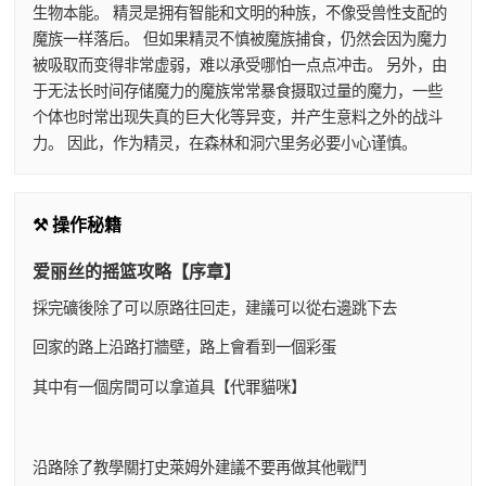
生物本能。 精灵是拥有智能和文明的种族，不像受兽性支配的
魔族一样落后。 但如果精灵不慎被魔族捕食，仍然会因为魔力
被吸取而变得非常虚弱，难以承受哪怕一点点冲击。 另外，由
于无法长时间存储魔力的魔族常常暴食摄取过量的魔力，一些
个体也时常出现失真的巨大化等异变，并产生意料之外的战斗
力。 因此，作为精灵，在森林和洞穴里务必要小心谨慎。
⚒️ 操作秘籍
爱丽丝的摇篮攻略【序章】
採完礦後除了可以原路往回走，建議可以從右邊跳下去
回家的路上沿路打牆壁，路上會看到一個彩蛋
其中有一個房間可以拿道具【代罪貓咪】
沿路除了教學關打史萊姆外建議不要再做其他戰鬥