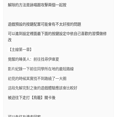
解除的方法是詠唱跟攻擊兩個一起按
遊戲預設的按鍵配置可能會有不太好按的問題
可以進到設定裡面最下面的按鍵設定中依自己喜歡的習慣做修
改
【主線第一章】
覺醒的睡美人：前往找尋伊庫夏
影片紀錄一下前往同學所在地的最短路線
初見的時候其實找不到路繞了一大圈
這段先解完對之後的遊戲體驗應該會比較好
被迫往下走打【鳥籠】關卡後
可以先往左邊走回家