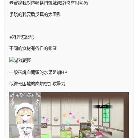
老實說我對這類格鬥遊戲(咦?)沒有很熟悉
手殘的我要盾反真的太困難
※料理怎麼配
不同的食材有各自的乘區
一般來說血開頭的水果是加HP
取得較困難的肉類會加攻擊力