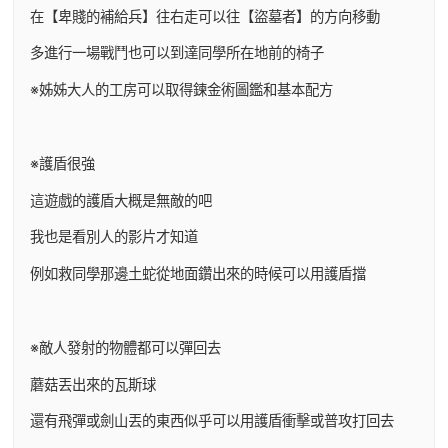
在【卑賤的補給兵】往右走可以往【盜墓者】的方向移動
多進行一場戰鬥也可以到達同學所在地前的椅子
※姊姊大人的工房可以取得鍊金術圖鑑和基本配方
※護盾很強
這遊戲的護盾大概是無敵的吧
我也是看別人的影片才知道
例如救同學那邊土蛇從地面鑽出來的時候可以用護盾擋
※敵人發射的物體都可以彈回去
蘑菇丟出來的瓦斯球
還有飛彈或劍山丟的東西似乎可以用護盾衝擊或普攻打回去