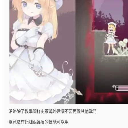
沿路除了教學關打史萊姆外建議不要再做其他戰鬥
畢竟沒有迴避跟護盾的技能可以用