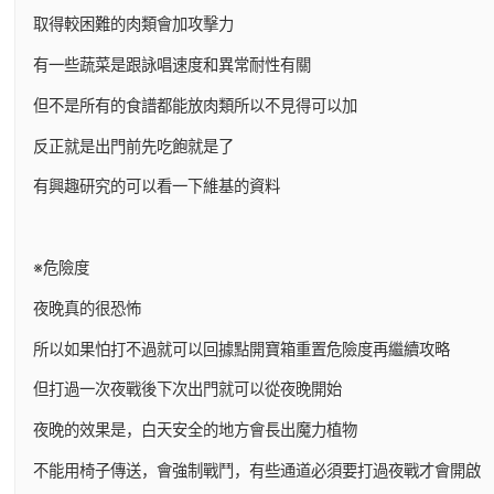
取得較困難的肉類會加攻擊力
有一些蔬菜是跟詠唱速度和異常耐性有關
但不是所有的食譜都能放肉類所以不見得可以加
反正就是出門前先吃飽就是了
有興趣研究的可以看一下維基的資料
※危險度
夜晚真的很恐怖
所以如果怕打不過就可以回據點開寶箱重置危險度再繼續攻略
但打過一次夜戰後下次出門就可以從夜晚開始
夜晚的效果是，白天安全的地方會長出魔力植物
不能用椅子傳送，會強制戰鬥，有些通道必須要打過夜戰才會開啟