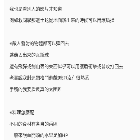
我也是看別人的影片才知道
例如救同學那邊土蛇從地面鑽出來的時候可以用護盾擋
※敵人發射的物體都可以彈回去
蘑菇丟出來的瓦斯球
還有飛彈或劍山丟的東西似乎可以用護盾衝擊或普攻打回去
老實說我對這類格鬥遊戲(咦?)沒有很熟悉
手殘的我要盾反真的太困難
※料理怎麼配
不同的食材有各自的乘區
一般來說血開頭的水果是加HP