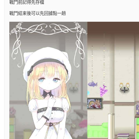
戰鬥前記得先存檔
戰鬥結束後可以先回據點一趟