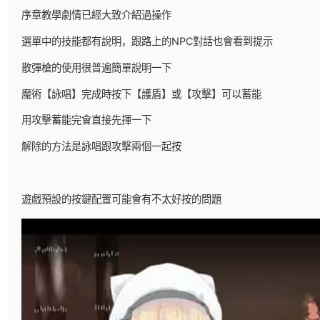
序章教學劇情已經大致介紹過操作
選單中的技能都有說明，跟路上的NPC對話也會看到提示
散彈槍的使用很普遍簡單說明一下
魔術【詠唱】完成時按下【護盾】或【攻擊】可以蓄能
用攻擊蓄能完會直接先揮一下
解除的方法是詠唱跟攻擊兩個一起按
遊戲預設的按鍵配置可能會有不太好按的問題