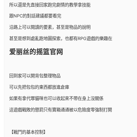
所以還是先直接回家跑完劇情的教學拿技能
跟NPC的對話建議都要看完
沿路上可以閱讀的要素，甚至是物品的說明
甚至是想到處亂跑地圖探索，也都有RPG遊戲的樂趣在
爱丽丝的摇篮官网
回到家可以開背包整理物品
可以先把包包的東西都放進倉庫
如果有拿代罪貓咪也可以收起來不帶在身上沒關係
這遊戲戰敗的懲罰只有寶箱通通被以危險度零強制打開
【戰鬥的基本控制】