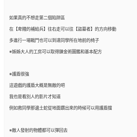
如果真的不想走第二個陷阱區
在【卑賤的補給兵】往右走可以往【盜墓者】的方向移動
多進行一場戰鬥也可以到達同學所在地前的椅子
※姊姊大人的工房可以取得鍊金術圖鑑和基本配方
※護盾很強
這遊戲的護盾大概是無敵的吧
我也是看別人的影片才知道
例如救同學那邊土蛇從地面鑽出來的時候可以用護盾擋
※敵人發射的物體都可以彈回去