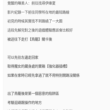
覺醒的睡美人：前往找尋伊庫夏
影片紀錄一下前往同學所在地的最短路線
初見的時候其實找不到路繞了一大圈
這段先解完對之後的遊戲體驗應該會比較好
被迫往下走打【鳥籠】關卡後
可以先往左邊走回家
取得魔女的藏身處的寶箱【強化器插槽】
如果在家時已經先拿過了就不用特別開路沒關係
出了鳥籠後是第一個惡意的陷阱區
考驗迴避跟操作的地方