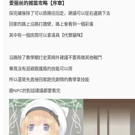
爱丽丝的摇篮攻略【序章】
採完礦後除了可以原路往回走，建議可以從右邊跳下去
回家的路上沿路打牆壁，路上會看到一個彩蛋
其中有一個房間可以拿道具【代罪貓咪】
沿路除了教學關打史萊姆外建議不要再做其他戰鬥
畢竟沒有迴避跟護盾的技能可以用
所以還是先直接回家跑完劇情的教學拿技能
跟NPC的對話建議都要看完