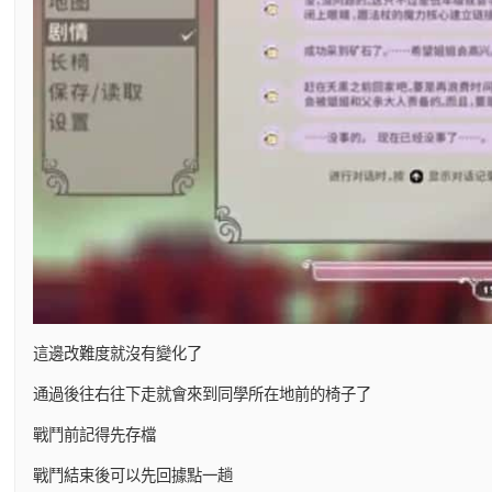
這邊改難度就沒有變化了
通過後往右往下走就會來到同學所在地前的椅子了
戰鬥前記得先存檔
戰鬥結束後可以先回據點一趟