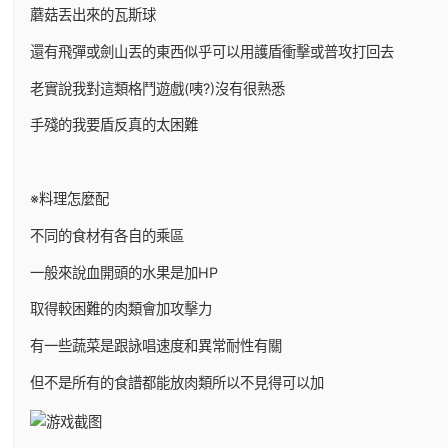
蘑菇丟出來的瓦斯球
還有飛彈或劍山丟的東西似乎可以用護盾衝擊或普攻打回去
老實說我對這類格鬥遊戲(咦?)沒有很熟悉
手殘的我要盾反真的太困難
※料理怎麼配
不同的食材有各自的乘區
一般來說血開頭的水果是加HP
取得較困難的肉類會加攻擊力
有一些蔬菜是跟詠唱速度和異常耐性有關
但不是所有的食譜都能放肉類所以不見得可以加