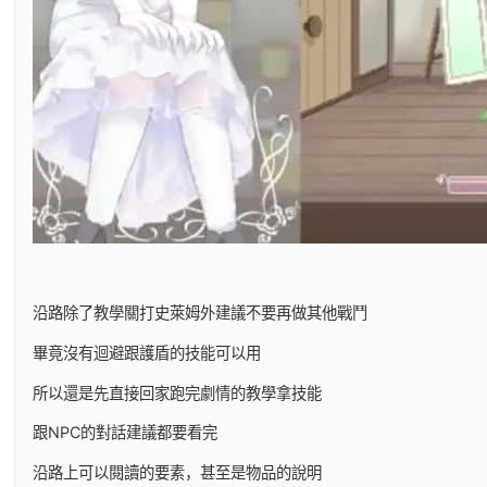
沿路除了教學關打史萊姆外建議不要再做其他戰鬥
畢竟沒有迴避跟護盾的技能可以用
所以還是先直接回家跑完劇情的教學拿技能
跟NPC的對話建議都要看完
沿路上可以閱讀的要素，甚至是物品的說明