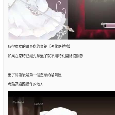
取得魔女的藏身處的寶箱【強化器插槽】
如果在家時已經先拿過了就不用特別開路沒關係
出了鳥籠後是第一個惡意的陷阱區
考驗迴避跟操作的地方