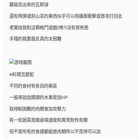
蘑菇丟出來的瓦斯球
還有飛彈或劍山丟的東西似乎可以用護盾衝擊或普攻打回去
老實說我對這類格鬥遊戲(咦?)沒有很熟悉
手殘的我要盾反真的太困難
※料理怎麼配
不同的食材有各自的乘區
一般來說血開頭的水果是加HP
取得較困難的肉類會加攻擊力
有一些蔬菜是跟詠唱速度和異常耐性有關
但不是所有的食譜都能放肉類所以不見得可以加