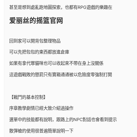
甚至是想到處亂跑地圖探索，也都有RPG遊戲的樂趣在
爱丽丝的摇篮官网
回到家可以開背包整理物品
可以先把包包的東西都放進倉庫
如果有拿代罪貓咪也可以收起來不帶在身上沒關係
這遊戲戰敗的懲罰只有寶箱通通被以危險度零強制打開
【戰鬥的基本控制】
序章教學劇情已經大致介紹過操作
選單中的技能都有說明，跟路上的NPC對話也會看到提示
散彈槍的使用很普遍簡單說明一下