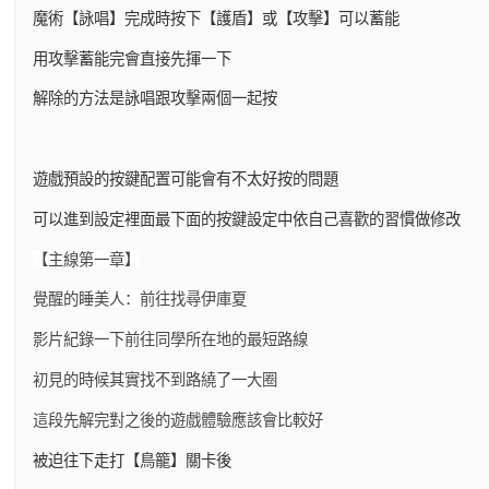
魔術【詠唱】完成時按下【護盾】或【攻擊】可以蓄能
用攻擊蓄能完會直接先揮一下
解除的方法是詠唱跟攻擊兩個一起按
遊戲預設的按鍵配置可能會有不太好按的問題
可以進到設定裡面最下面的按鍵設定中依自己喜歡的習慣做修改
【主線第一章】
覺醒的睡美人：前往找尋伊庫夏
影片紀錄一下前往同學所在地的最短路線
初見的時候其實找不到路繞了一大圈
這段先解完對之後的遊戲體驗應該會比較好
被迫往下走打【鳥籠】關卡後