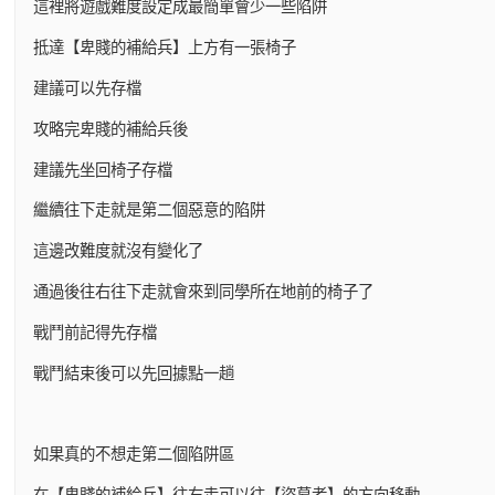
這裡將遊戲難度設定成最簡單會少一些陷阱
抵達【卑賤的補給兵】上方有一張椅子
建議可以先存檔
攻略完卑賤的補給兵後
建議先坐回椅子存檔
繼續往下走就是第二個惡意的陷阱
這邊改難度就沒有變化了
通過後往右往下走就會來到同學所在地前的椅子了
戰鬥前記得先存檔
戰鬥結束後可以先回據點一趟
如果真的不想走第二個陷阱區
在【卑賤的補給兵】往右走可以往【盜墓者】的方向移動