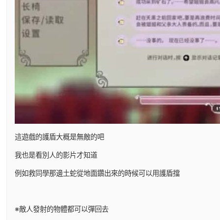
這遊戲的護盾大概是無敵的吧
我也是看別人的影片才知道
例如救同學那邊土蛇從地面鑽出來的時候可以用護盾擋
※敵人發射的物體都可以彈回去