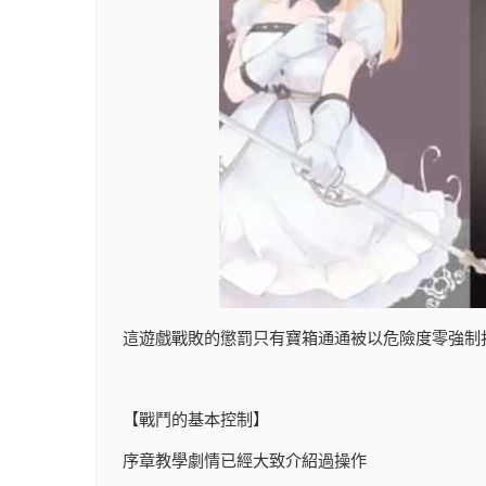
這遊戲戰敗的懲罰只有寶箱通通被以危險度零強制
【戰鬥的基本控制】
序章教學劇情已經大致介紹過操作