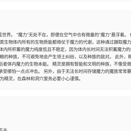
篮世界。 “魔力”无处不在，即便在空气中也有微量的“魔力”悬浮着
类生物体内所有的生物质能都倚仗于魔力的代谢，这种通过摄取魔力来
魔族体内所积蓄的魔力纯度低且不稳定，因为体内长时间无法积蓄魔力
食粮的种族，不可避免地会产生领土纠纷，以及种族的敌对。 此外，
后者体内魔力的生物本能。 精灵是拥有智能和文明的种族，不像受兽
承受哪怕一点点冲击。 另外，由于无法长时间存储魔力的魔族常常
作为精灵，在森林和洞穴里务必要小心谨慎。
下去