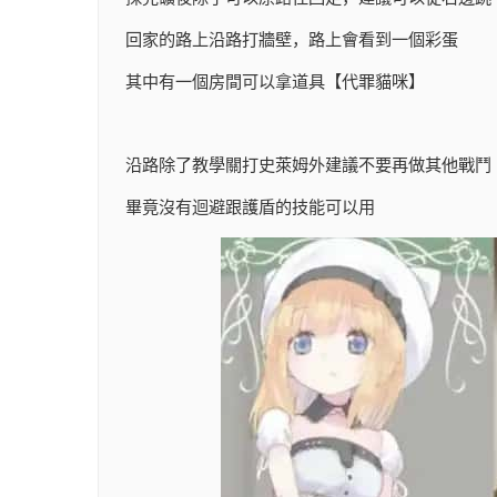
回家的路上沿路打牆壁，路上會看到一個彩蛋
其中有一個房間可以拿道具【代罪貓咪】
沿路除了教學關打史萊姆外建議不要再做其他戰鬥
畢竟沒有迴避跟護盾的技能可以用