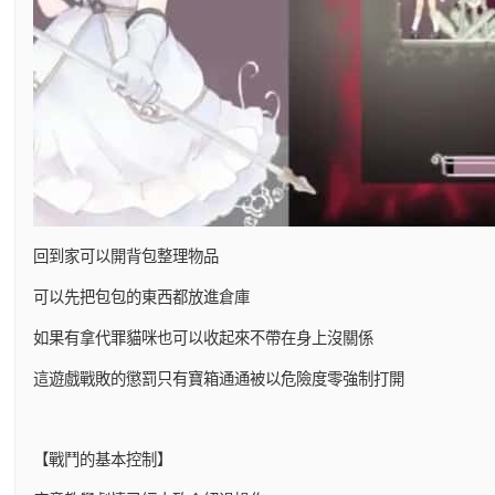
回到家可以開背包整理物品
可以先把包包的東西都放進倉庫
如果有拿代罪貓咪也可以收起來不帶在身上沒關係
這遊戲戰敗的懲罰只有寶箱通通被以危險度零強制打開
【戰鬥的基本控制】