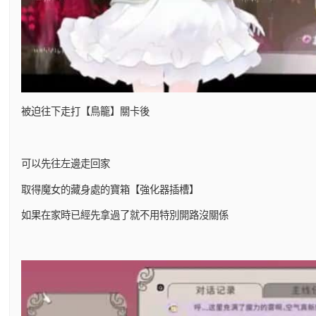
被迫往下走打【鳥籠】關卡後
可以先往左邊走回家
取得魔女的藏身處的寶箱【強化器插槽】
如果在家時已經先拿過了就不用特別開路沒關係