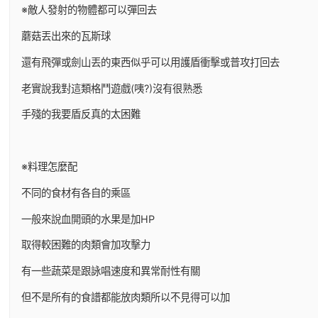
※敵人發射的物體都可以彈回去
蘑菇丟出來的瓦斯球
還有飛彈或劍山丟的東西似乎可以用護盾衝擊或普攻打回去
老實說我對這類格鬥遊戲(咦?)沒有很熟悉
手殘的我要盾反真的太困難
※料理怎麼配
不同的食材有各自的乘區
一般來說血開頭的水果是加HP
取得較困難的肉類會加攻擊力
有一些蔬菜是跟詠唱速度和異常耐性有關
但不是所有的食譜都能放肉類所以不見得可以加