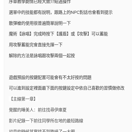
序章教學劇情已經大致介紹過操作
選單中的技能都有說明，跟路上的NPC對話也會看到提示
散彈槍的使用很普遍簡單說明一下
魔術【詠唱】完成時按下【護盾】或【攻擊】可以蓄能
用攻擊蓄能完會直接先揮一下
解除的方法是詠唱跟攻擊兩個一起按
遊戲預設的按鍵配置可能會有不太好按的問題
可以進到設定裡面最下面的按鍵設定中依自己喜歡的習慣做修改
【主線第一章】
覺醒的睡美人：前往找尋伊庫夏
影片紀錄一下前往同學所在地的最短路線
初見的時候其實找不到路繞了一大圈