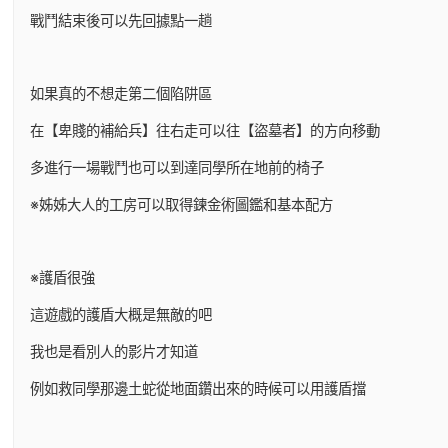
戰鬥結束後可以先回據點一趟
如果真的不想走第二個陷阱區
在【卑賤的補給兵】往右走可以往【盜墓者】的方向移動
多進行一場戰鬥也可以到達同學所在地前的椅子
※姊姊大人的工房可以取得鍊金術圖鑑和基本配方
※護盾很強
這遊戲的護盾大概是無敵的吧
我也是看別人的影片才知道
例如救同學那邊土蛇從地面鑽出來的時候可以用護盾擋