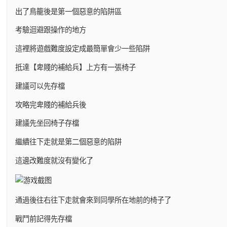
出了鳥籠後是第一個惡意的陷阱區
考驗迴避跟操作的地方
這裡將遊戲難度設定成最簡單會少一些陷阱
抵達【卑賤的補給兵】上方有一張椅子
建議可以先存檔
攻略完卑賤的補給兵後
建議先坐回椅子存檔
繼續往下走就是第二個惡意的陷阱
這邊改難度就沒有變化了
通過後往右往下走就會來到同學所在地前的椅子了
戰鬥前記得先存檔