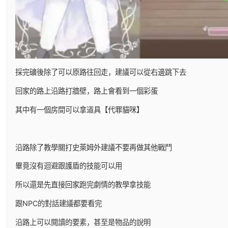
採完礦後除了可以原路往回走，建議可以從右邊跳下去
回家的路上沿路打牆壁，路上會看到一個彩蛋
其中有一個房間可以拿道具【代罪貓咪】
沿路除了教學關打史萊姆外建議不要再做其他戰鬥
畢竟沒有迴避跟護盾的技能可以用
所以還是先直接回家跑完劇情的教學拿技能
跟NPC的對話建議都要看完
沿路上可以閱讀的要素，甚至是物品的說明