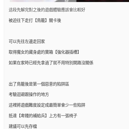
這段先解完對之後的遊戲體驗應該會比較好
被迫往下走打【鳥籠】關卡後
可以先往左邊走回家
取得魔女的藏身處的寶箱【強化器插槽】
如果在家時已經先拿過了就不用特別開路沒關係
出了鳥籠後是第一個惡意的陷阱區
考驗迴避跟操作的地方
這裡將遊戲難度設定成最簡單會少一些陷阱
抵達【卑賤的補給兵】上方有一張椅子
建議可以先存檔