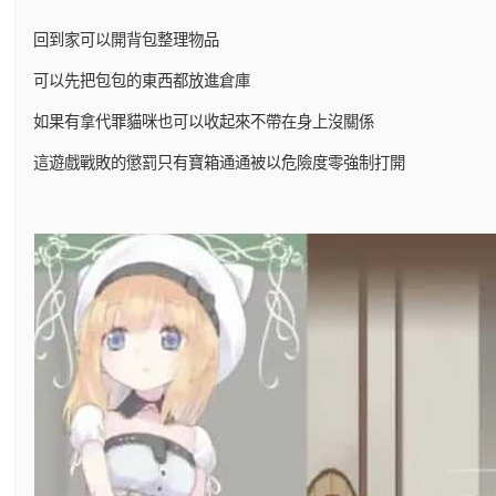
回到家可以開背包整理物品
可以先把包包的東西都放進倉庫
如果有拿代罪貓咪也可以收起來不帶在身上沒關係
這遊戲戰敗的懲罰只有寶箱通通被以危險度零強制打開