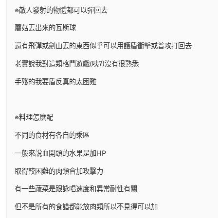
※敵人發射的物體都可以彈回去
蘑菇丟出來的瓦斯球
還有飛彈或劍山丟的東西似乎可以用護盾衝擊或普攻打回去
老實說我對這類格鬥遊戲(咦?)沒有很熟悉
手殘的我要盾反真的太困難
※料理怎麼配
不同的食材有各自的乘區
一般來說血開頭的水果是加HP
取得較困難的肉類會加攻擊力
有一些蔬菜是跟詠唱速度和異常耐性有關
但不是所有的食譜都能放肉類所以不見得可以加