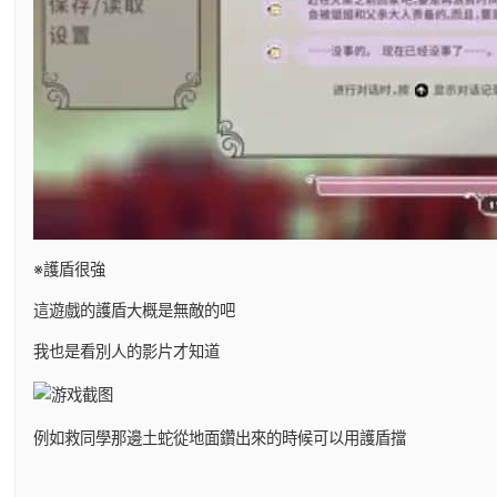
※護盾很強
這遊戲的護盾大概是無敵的吧
我也是看別人的影片才知道
例如救同學那邊土蛇從地面鑽出來的時候可以用護盾擋