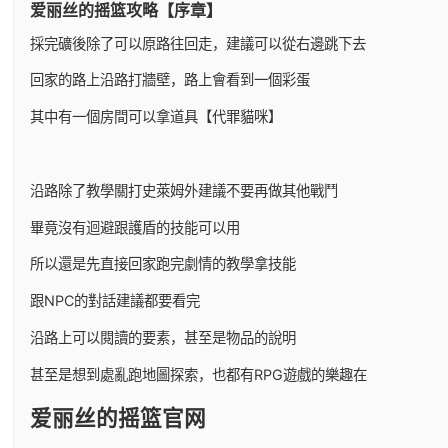
爱丽丝的摇篮攻略【序章】
採完礦後除了可以原路往回走，建議可以從右邊跳下去
回家的路上沿路打牆壁，路上會看到一個彩蛋
其中有一個房間可以拿道具【代罪貓咪】
沿路除了教學關打史萊姆外建議不要再做其他戰鬥
畢竟沒有迴避跟護盾的技能可以用
所以還是先直接回家跑完劇情的教學拿技能
跟NPC的對話建議都要看完
沿路上可以閱讀的要素，甚至是物品的說明
甚至是想到處亂跑地圖探索，也都有RPG遊戲的樂趣在
爱丽丝的摇篮官网