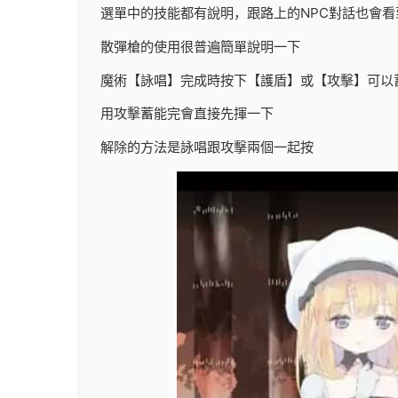
選單中的技能都有說明，跟路上的NPC對話也會看
散彈槍的使用很普遍簡單說明一下
魔術【詠唱】完成時按下【護盾】或【攻擊】可以
用攻擊蓄能完會直接先揮一下
解除的方法是詠唱跟攻擊兩個一起按