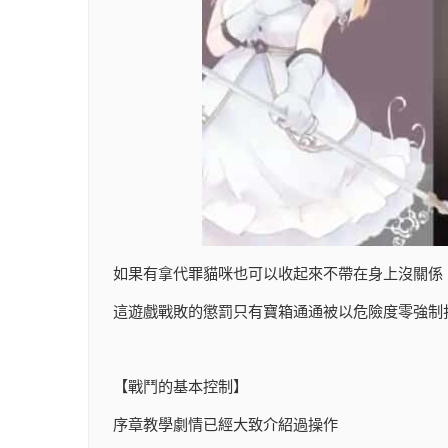
如果有拿代罪貓咪也可以收起來不帶在身上沒關係
這遊戲戰敗的懲罰只有寶箱通通被以危險度零強制
【戰鬥的基本控制】
序章教學劇情已經大致介紹過操作