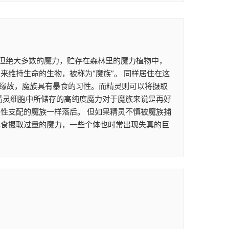
。 但绝大多数的魔力，贮存在森林里的魔力植物中，
维持生命的生物，被称为“魔族”。 同样居住在这
的缘故，魔族具有暴食的习性。而精灵则可以将摄取
精灵细胞中所储存的高纯度魔力对于魔族来说是再好
性支配的魔族一样落后。 但如果精灵不慎被魔族捕
暴食摄取过量的魔力，一些个体也时常出现失真的巨