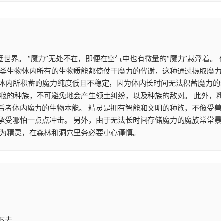
篮世界。 “魔力”无处不在，即便在空气中也有微量的“魔力”悬浮着
类生物体内所有的生物质能都倚仗于魔力的代谢，这种通过摄取魔力来
魔族体内所积蓄的魔力纯度低且不稳定，因为体内长时间无法积蓄魔力
食粮的种族，不可避免地会产生领土纠纷，以及种族的敌对。 此外，
后者体内魔力的生物本能。 精灵是拥有智能和文明的种族，不像受兽
承受哪怕一点点冲击。 另外，由于无法长时间存储魔力的魔族常常
作为精灵，在森林和洞穴里务必要小心谨慎。
下去