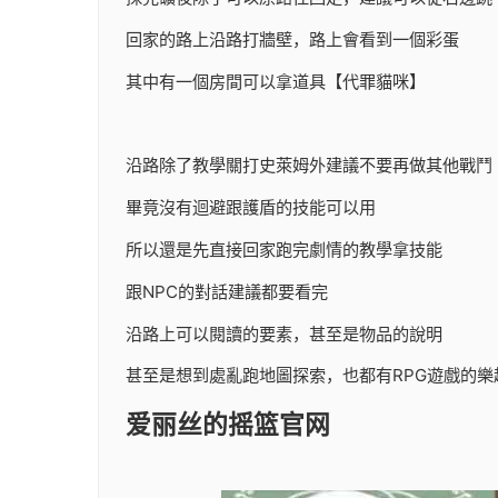
回家的路上沿路打牆壁，路上會看到一個彩蛋
其中有一個房間可以拿道具【代罪貓咪】
沿路除了教學關打史萊姆外建議不要再做其他戰鬥
畢竟沒有迴避跟護盾的技能可以用
所以還是先直接回家跑完劇情的教學拿技能
跟NPC的對話建議都要看完
沿路上可以閱讀的要素，甚至是物品的說明
甚至是想到處亂跑地圖探索，也都有RPG遊戲的樂
爱丽丝的摇篮官网