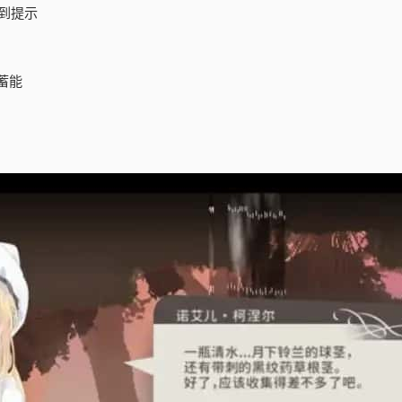
到提示
蓄能