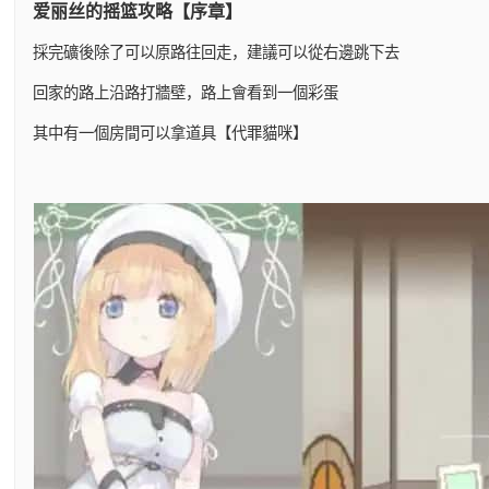
爱丽丝的摇篮攻略【序章】
採完礦後除了可以原路往回走，建議可以從右邊跳下去
回家的路上沿路打牆壁，路上會看到一個彩蛋
其中有一個房間可以拿道具【代罪貓咪】