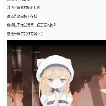
攻略完卑賤的補給兵後
建議先坐回椅子存檔
繼續往下走就是第二個惡意的陷阱
這邊改難度就沒有變化了