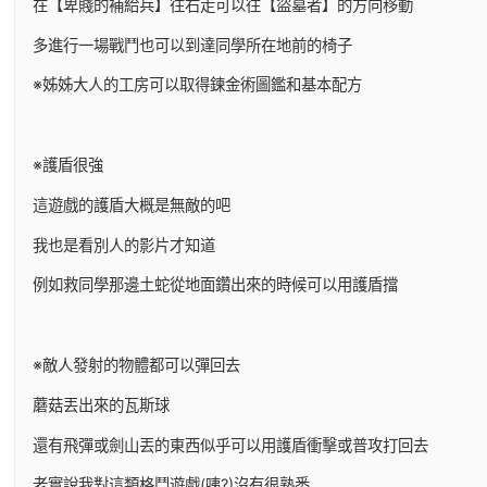
在【卑賤的補給兵】往右走可以往【盜墓者】的方向移動
多進行一場戰鬥也可以到達同學所在地前的椅子
※姊姊大人的工房可以取得鍊金術圖鑑和基本配方
※護盾很強
這遊戲的護盾大概是無敵的吧
我也是看別人的影片才知道
例如救同學那邊土蛇從地面鑽出來的時候可以用護盾擋
※敵人發射的物體都可以彈回去
蘑菇丟出來的瓦斯球
還有飛彈或劍山丟的東西似乎可以用護盾衝擊或普攻打回去
老實說我對這類格鬥遊戲(咦?)沒有很熟悉