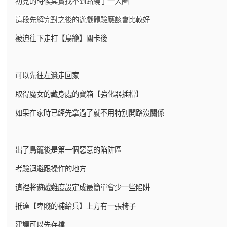
初見的時候其實找不到路繞了一大圈
這段先解完對之後的遊戲體驗應該會比較好
被迫往下走打【鳥籠】關卡後
可以先往左邊走回家
取得魔女的藏身處的寶箱【強化器插槽】
如果在家時已經先拿過了就不用特別開路沒關係
出了鳥籠後是第一個惡意的陷阱區
考驗迴避跟操作的地方
這裡將遊戲難度設定成最簡單會少一些陷阱
抵達【卑賤的補給兵】上方有一張椅子
建議可以先存檔