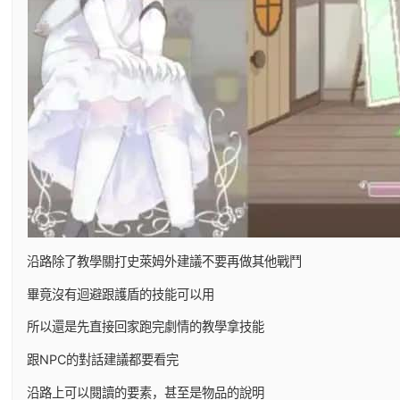
沿路除了教學關打史萊姆外建議不要再做其他戰鬥
畢竟沒有迴避跟護盾的技能可以用
所以還是先直接回家跑完劇情的教學拿技能
跟NPC的對話建議都要看完
沿路上可以閱讀的要素，甚至是物品的說明