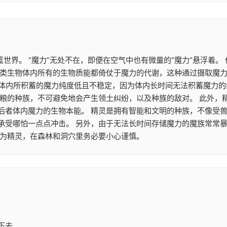
篮世界。 “魔力”无处不在，即便在空气中也有微量的“魔力”悬浮着
类生物体内所有的生物质能都倚仗于魔力的代谢，这种通过摄取魔力来
魔族体内所积蓄的魔力纯度低且不稳定，因为体内长时间无法积蓄魔力
食粮的种族，不可避免地会产生领土纠纷，以及种族的敌对。 此外，
后者体内魔力的生物本能。 精灵是拥有智能和文明的种族，不像受兽
承受哪怕一点点冲击。 另外，由于无法长时间存储魔力的魔族常常
作为精灵，在森林和洞穴里务必要小心谨慎。
下去