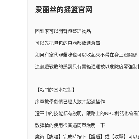
爱丽丝的摇篮官网
回到家可以開背包整理物品
可以先把包包的東西都放進倉庫
如果有拿代罪貓咪也可以收起來不帶在身上沒關係
這遊戲戰敗的懲罰只有寶箱通通被以危險度零強制
【戰鬥的基本控制】
序章教學劇情已經大致介紹過操作
選單中的技能都有說明，跟路上的NPC對話也會看
散彈槍的使用很普遍簡單說明一下
魔術【詠唱】完成時按下【護盾】或【攻擊】可以