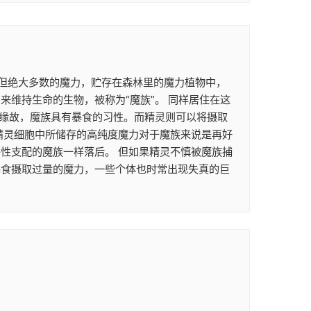
。 但绝大多数的魔力，贮存在森林里的魔力植物中，
维持生命的生物，被称为“魔族”。 同样居住在这
的缘故，魔族具有暴食的习性。而精灵则可以将摄取
精灵细胞中所储存的高纯度魔力对于魔族来说是再好
性支配的魔族一样落后。 但如果精灵不慎被魔族捕
暴食摄取过量的魔力，一些个体也时常出现失真的巨