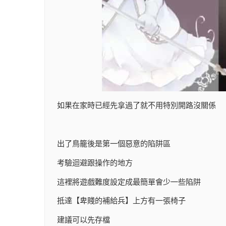
如果在家時已經先拿過了就不用特別開路沒關係
出了鳥籠後是第一個惡意的陷阱區
考驗迴避跟操作的地方
這裡將遊戲難度設定成最簡單會少一些陷阱
抵達【卑賤的補給兵】上方有一張椅子
建議可以先存檔