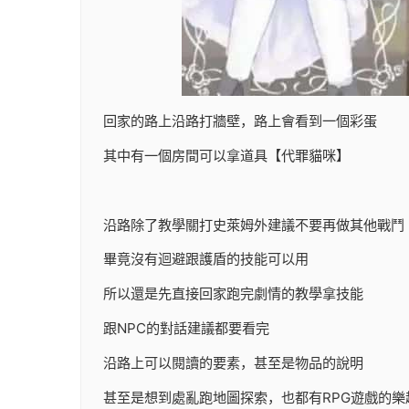
回家的路上沿路打牆壁，路上會看到一個彩蛋
其中有一個房間可以拿道具【代罪貓咪】
沿路除了教學關打史萊姆外建議不要再做其他戰鬥
畢竟沒有迴避跟護盾的技能可以用
所以還是先直接回家跑完劇情的教學拿技能
跟NPC的對話建議都要看完
沿路上可以閱讀的要素，甚至是物品的說明
甚至是想到處亂跑地圖探索，也都有RPG遊戲的樂