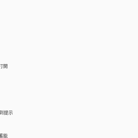
打開
到提示
蓄能