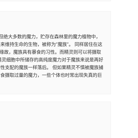
。 但绝大多数的魔力，贮存在森林里的魔力植物中，
维持生命的生物，被称为“魔族”。 同样居住在这
的缘故，魔族具有暴食的习性。而精灵则可以将摄取
精灵细胞中所储存的高纯度魔力对于魔族来说是再好
性支配的魔族一样落后。 但如果精灵不慎被魔族捕
暴食摄取过量的魔力，一些个体也时常出现失真的巨