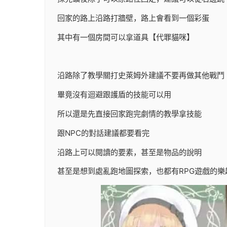
回家的路上沿路打牆壁，路上會看到一個彩蛋
其中有一個房間可以拿道具【代罪貓咪】
沿路除了教學關打史萊姆外建議不要再做其他戰鬥
畢竟沒有迴避跟護盾的技能可以用
所以還是先直接回家跑完劇情的教學拿技能
跟NPC的對話建議都要看完
沿路上可以閱讀的要素，甚至是物品的說明
甚至是想到處亂跑地圖探索，也都有RPG遊戲的樂