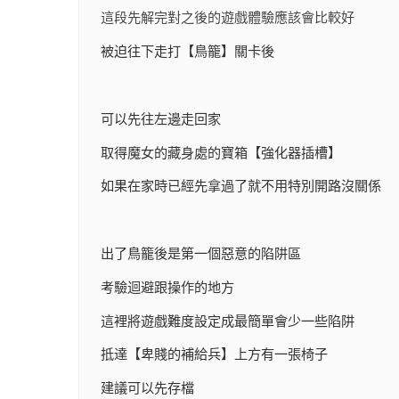
這段先解完對之後的遊戲體驗應該會比較好
被迫往下走打【鳥籠】關卡後
可以先往左邊走回家
取得魔女的藏身處的寶箱【強化器插槽】
如果在家時已經先拿過了就不用特別開路沒關係
出了鳥籠後是第一個惡意的陷阱區
考驗迴避跟操作的地方
這裡將遊戲難度設定成最簡單會少一些陷阱
抵達【卑賤的補給兵】上方有一張椅子
建議可以先存檔