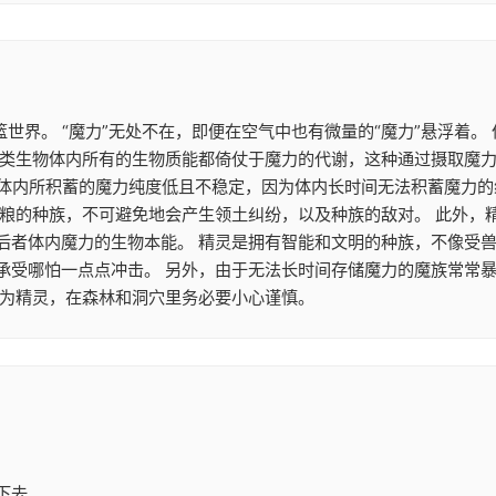
篮世界。 “魔力”无处不在，即便在空气中也有微量的“魔力”悬浮着
类生物体内所有的生物质能都倚仗于魔力的代谢，这种通过摄取魔力来
魔族体内所积蓄的魔力纯度低且不稳定，因为体内长时间无法积蓄魔力
食粮的种族，不可避免地会产生领土纠纷，以及种族的敌对。 此外，
后者体内魔力的生物本能。 精灵是拥有智能和文明的种族，不像受兽
承受哪怕一点点冲击。 另外，由于无法长时间存储魔力的魔族常常
作为精灵，在森林和洞穴里务必要小心谨慎。
下去