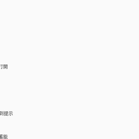
打開
到提示
蓄能