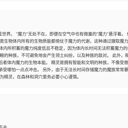
篮世界。 “魔力”无处不在，即便在空气中也有微量的“魔力”悬浮着
类生物体内所有的生物质能都倚仗于魔力的代谢，这种通过摄取魔力来
魔族体内所积蓄的魔力纯度低且不稳定，因为体内长时间无法积蓄魔力
食粮的种族，不可避免地会产生领土纠纷，以及种族的敌对。 此外，
后者体内魔力的生物本能。 精灵是拥有智能和文明的种族，不像受兽
承受哪怕一点点冲击。 另外，由于无法长时间存储魔力的魔族常常
作为精灵，在森林和洞穴里务必要小心谨慎。
下去