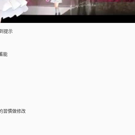
到提示
蓄能
的習慣做修改