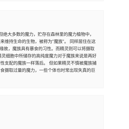
。 但绝大多数的魔力，贮存在森林里的魔力植物中，
维持生命的生物，被称为“魔族”。 同样居住在这
的缘故，魔族具有暴食的习性。而精灵则可以将摄取
精灵细胞中所储存的高纯度魔力对于魔族来说是再好
性支配的魔族一样落后。 但如果精灵不慎被魔族捕
暴食摄取过量的魔力，一些个体也时常出现失真的巨