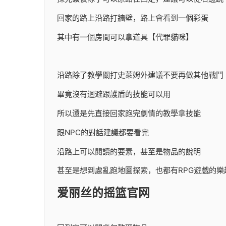
回家的路上沿路打牆壁，路上會看到一個彩蛋
其中有一個房間可以拿道具【代罪貓咪】
沿路除了教學關打史萊姆外建議不要再做其他戰鬥
畢竟沒有迴避跟護盾的技能可以用
所以還是先直接回家跑完劇情的教學拿技能
跟NPC的對話建議都要看完
沿路上可以閱讀的要素，甚至是物品的說明
甚至是想到處亂跑地圖探索，也都有RPG遊戲的樂
爱丽丝的摇篮官网