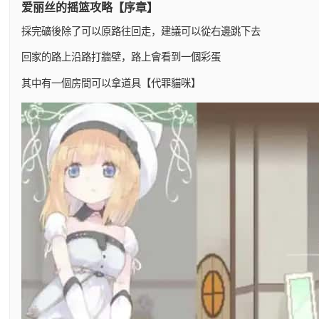
爱丽丝的摇篮攻略【序章】
採完礦後除了可以原路往回走，建議可以從右邊跳下去
回家的路上沿路打牆壁，路上會看到一個彩蛋
其中有一個房間可以拿道具【代罪貓咪】