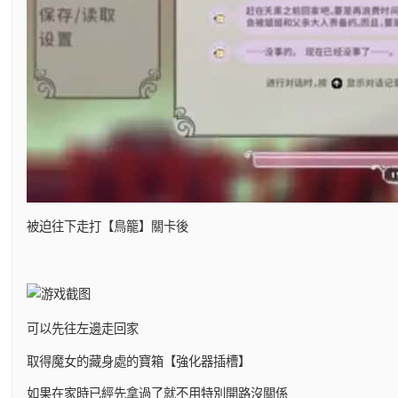
被迫往下走打【鳥籠】關卡後
可以先往左邊走回家
取得魔女的藏身處的寶箱【強化器插槽】
如果在家時已經先拿過了就不用特別開路沒關係