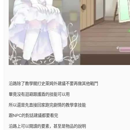
沿路除了教學關打史萊姆外建議不要再做其他戰鬥
畢竟沒有迴避跟護盾的技能可以用
所以還是先直接回家跑完劇情的教學拿技能
跟NPC的對話建議都要看完
沿路上可以閱讀的要素，甚至是物品的說明