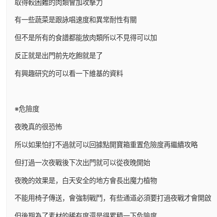
取得較困難的肉類會加攻擊力
有一些蔬菜是跟詠唱速度和異常耐性有關
但不是所有的食譜都能放肉類所以不見得可以加
反正就是出門前先吃飽就是了
有興趣研究的可以看一下維基的資料
※危險度
夜晚真的很恐怖
所以如果怕打不過就可以回據點開寶箱重置危險度再繼續攻略
但打過一次夜戰後下次出門就可以從夜晚開始
夜晚的效果是，白天安全的地方會長出魔力植物
不能用椅子傳送，會強制戰鬥，有些通道必須要打過夜戰才會開啟
但後期為了素材的稀有度還是得累積一下危險度