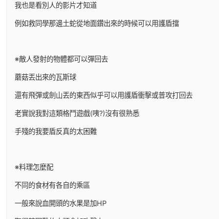
我也是看別人的影片才知道
例如救同學那邊土蛇從地面鑽出來的時候可以用護盾擋
※敵人發射的物體都可以彈回去
蘑菇丟出來的瓦斯球
還有飛彈或劍山丟的東西似乎可以用護盾衝擊或普攻打回去
老實說我對這類格鬥遊戲(咦?)沒有很熟悉
手殘的我要盾反真的太困難
※料理怎麼配
不同的食材有各自的乘區
一般來說血開頭的水果是加HP