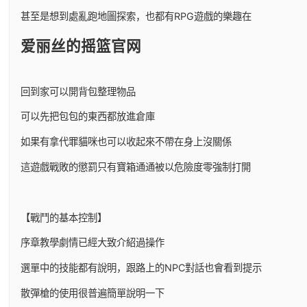
甚至是想到處亂跑地圖探索，也都有RPG遊戲的樂趣在
爱丽丝的摇篮官网
回到家可以開背包整理物品
可以先把包包的東西都放進倉庫
如果有拿代罪貓咪也可以收起來不帶在身上沒關係
這遊戲戰敗的懲罰只有寶箱通通被以危險度零強制打開
【戰鬥的基本控制】
序章教學劇情已經大致介紹過操作
選單中的技能都有說明，跟路上的NPC對話也會看到提示
散彈槍的使用很普遍簡單說明一下