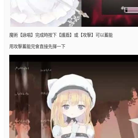
魔術【詠唱】完成時按下【護盾】或【攻擊】可以蓄能
用攻擊蓄能完會直接先揮一下