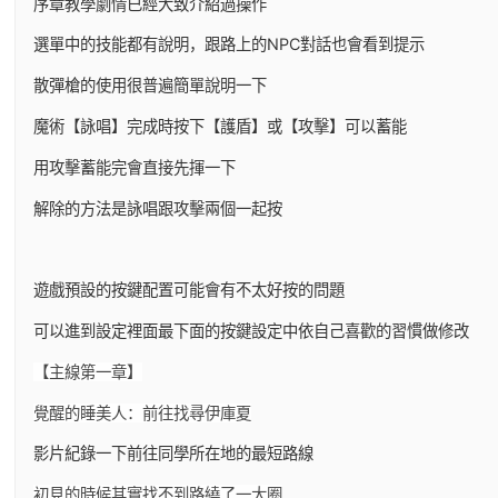
序章教學劇情已經大致介紹過操作
選單中的技能都有說明，跟路上的NPC對話也會看到提示
散彈槍的使用很普遍簡單說明一下
魔術【詠唱】完成時按下【護盾】或【攻擊】可以蓄能
用攻擊蓄能完會直接先揮一下
解除的方法是詠唱跟攻擊兩個一起按
遊戲預設的按鍵配置可能會有不太好按的問題
可以進到設定裡面最下面的按鍵設定中依自己喜歡的習慣做修改
【主線第一章】
覺醒的睡美人：前往找尋伊庫夏
影片紀錄一下前往同學所在地的最短路線
初見的時候其實找不到路繞了一大圈