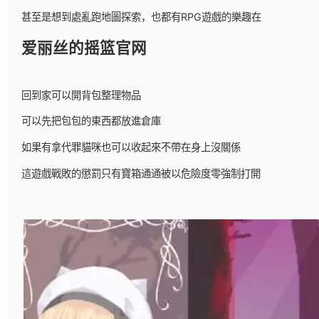
甚至是想到處亂跑地圖探索，也都有RPG遊戲的樂趣在
爱丽丝的摇篮官网
回到家可以開背包整理物品
可以先把包包的東西都放進倉庫
如果有拿代罪貓咪也可以收起來不帶在身上沒關係
這遊戲戰敗的懲罰只有寶箱通通被以危險度零強制打開