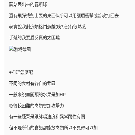
蘑菇丟出來的瓦斯球
還有飛彈或劍山丟的東西似乎可以用護盾衝擊或普攻打回去
老實說我對這類格鬥遊戲(咦?)沒有很熟悉
手殘的我要盾反真的太困難
※料理怎麼配
不同的食材有各自的乘區
一般來說血開頭的水果是加HP
取得較困難的肉類會加攻擊力
有一些蔬菜是跟詠唱速度和異常耐性有關
但不是所有的食譜都能放肉類所以不見得可以加