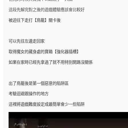
這段先解完對之後的遊戲體驗應該會比較好
被迫往下走打【鳥籠】關卡後
可以先往左邊走回家
取得魔女的藏身處的寶箱【強化器插槽】
如果在家時已經先拿過了就不用特別開路沒關係
出了鳥籠後是第一個惡意的陷阱區
考驗迴避跟操作的地方
這裡將遊戲難度設定成最簡單會少一些陷阱