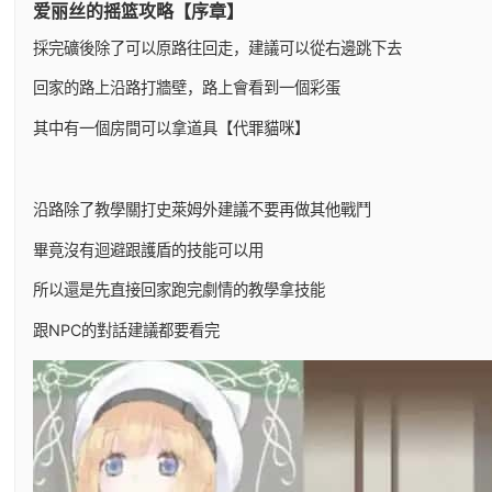
爱丽丝的摇篮攻略【序章】
採完礦後除了可以原路往回走，建議可以從右邊跳下去
回家的路上沿路打牆壁，路上會看到一個彩蛋
其中有一個房間可以拿道具【代罪貓咪】
沿路除了教學關打史萊姆外建議不要再做其他戰鬥
畢竟沒有迴避跟護盾的技能可以用
所以還是先直接回家跑完劇情的教學拿技能
跟NPC的對話建議都要看完