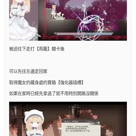
被迫往下走打【鳥籠】關卡後
可以先往左邊走回家
取得魔女的藏身處的寶箱【強化器插槽】
如果在家時已經先拿過了就不用特別開路沒關係