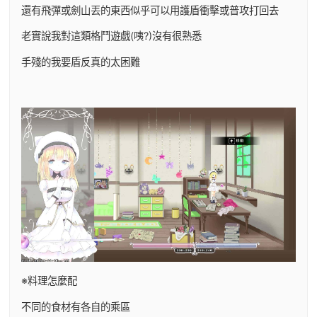
還有飛彈或劍山丟的東西似乎可以用護盾衝擊或普攻打回去
老實說我對這類格鬥遊戲(咦?)沒有很熟悉
手殘的我要盾反真的太困難
※料理怎麼配
不同的食材有各自的乘區