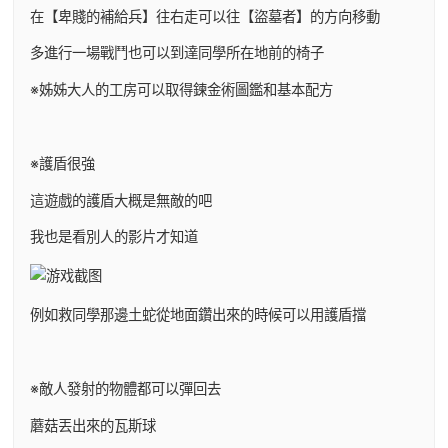
在【卑賤的補給兵】往右走可以往【盜墓者】的方向移動
多進行一場戰鬥也可以到達同學所在地前的椅子
※姊姊大人的工房可以取得鍊金術圖鑑和基本配方
※護盾很強
這遊戲的護盾大概是無敵的吧
我也是看別人的影片才知道
例如救同學那邊土蛇從地面鑽出來的時候可以用護盾擋
※敵人發射的物體都可以彈回去
蘑菇丟出來的瓦斯球