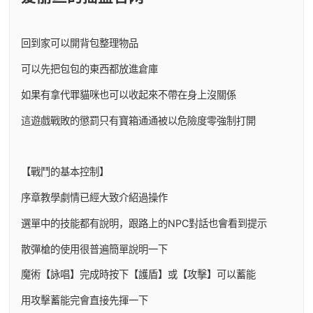
回到家可以開背包整理物品
可以先把包包的東西都放進倉庫
如果有拿代罪貓咪也可以收起來不帶在身上沒關係
這遊戲戰敗的懲罰只有寶箱通通被以危險度零強制打開
【戰鬥的基本控制】
序章教學劇情已經大致介紹過操作
選單中的技能都有說明，跟路上的NPC對話也會看到提示
散彈槍的使用很普遍簡單說明一下
魔術【詠唱】完成時按下【護盾】或【攻擊】可以蓄能
用攻擊蓄能完會直接先揮一下