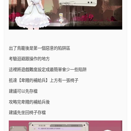
出了鳥籠後是第一個惡意的陷阱區
考驗迴避跟操作的地方
這裡將遊戲難度設定成最簡單會少一些陷阱
抵達【卑賤的補給兵】上方有一張椅子
建議可以先存檔
攻略完卑賤的補給兵後
建議先坐回椅子存檔