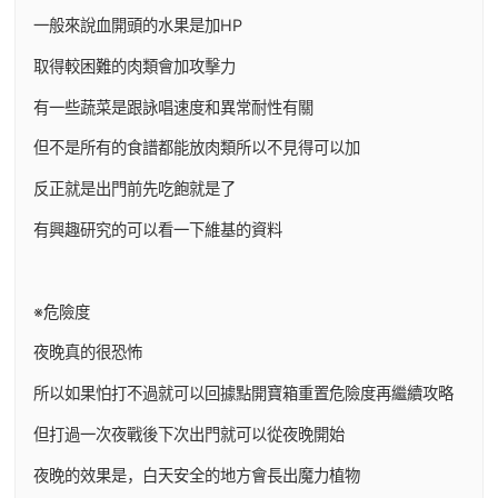
一般來說血開頭的水果是加HP
取得較困難的肉類會加攻擊力
有一些蔬菜是跟詠唱速度和異常耐性有關
但不是所有的食譜都能放肉類所以不見得可以加
反正就是出門前先吃飽就是了
有興趣研究的可以看一下維基的資料
※危險度
夜晚真的很恐怖
所以如果怕打不過就可以回據點開寶箱重置危險度再繼續攻略
但打過一次夜戰後下次出門就可以從夜晚開始
夜晚的效果是，白天安全的地方會長出魔力植物