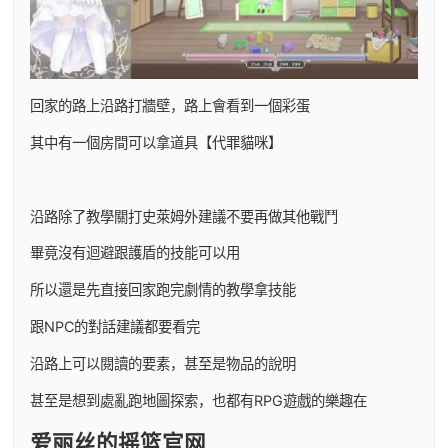
回家的路上沿路打牆壁，路上會看到一個彩蛋
其中有一個房間可以拿道具【代罪貓咪】
沿路除了教學關打史萊姆外建議不要再做其他戰鬥
畢竟沒有迴避跟護盾的技能可以用
所以還是先直接回家跑完劇情的教學拿技能
跟NPC的對話建議都要看完
沿路上可以閱讀的要素，甚至是物品的說明
甚至是想到處亂跑地圖探索，也都有RPG遊戲的樂趣在
爱丽丝的摇篮官网