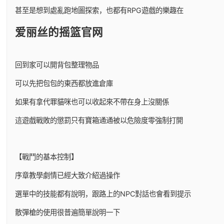
甚至是想到處亂跑地圖探索，也都有RPG遊戲的樂趣在
爱丽丝的摇篮官网
回到家可以開背包整理物品
可以先把包包的東西都放進倉庫
如果有拿代罪貓咪也可以收起來不帶在身上沒關係
這遊戲戰敗的懲罰只有寶箱通通被以危險度零強制打開
【戰鬥的基本控制】
序章教學劇情已經大致介紹過操作
選單中的技能都有說明，跟路上的NPC對話也會看到提示
散彈槍的使用很普遍簡單說明一下