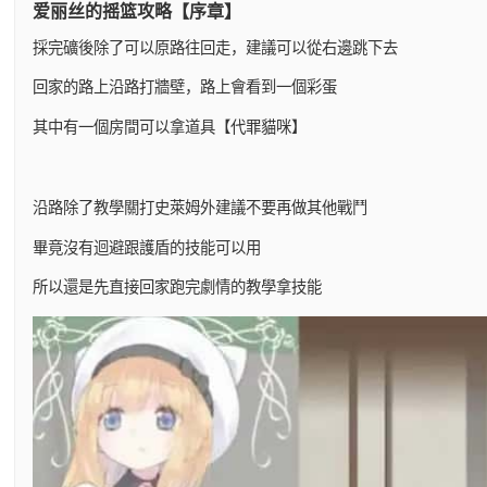
爱丽丝的摇篮攻略【序章】
採完礦後除了可以原路往回走，建議可以從右邊跳下去
回家的路上沿路打牆壁，路上會看到一個彩蛋
其中有一個房間可以拿道具【代罪貓咪】
沿路除了教學關打史萊姆外建議不要再做其他戰鬥
畢竟沒有迴避跟護盾的技能可以用
所以還是先直接回家跑完劇情的教學拿技能