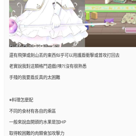
還有飛彈或劍山丟的東西似乎可以用護盾衝擊或普攻打回去
老實說我對這類格鬥遊戲(咦?)沒有很熟悉
手殘的我要盾反真的太困難
※料理怎麼配
不同的食材有各自的乘區
一般來說血開頭的水果是加HP
取得較困難的肉類會加攻擊力