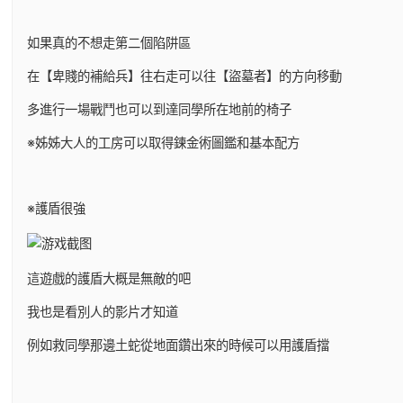
如果真的不想走第二個陷阱區
在【卑賤的補給兵】往右走可以往【盜墓者】的方向移動
多進行一場戰鬥也可以到達同學所在地前的椅子
※姊姊大人的工房可以取得鍊金術圖鑑和基本配方
※護盾很強
這遊戲的護盾大概是無敵的吧
我也是看別人的影片才知道
例如救同學那邊土蛇從地面鑽出來的時候可以用護盾擋