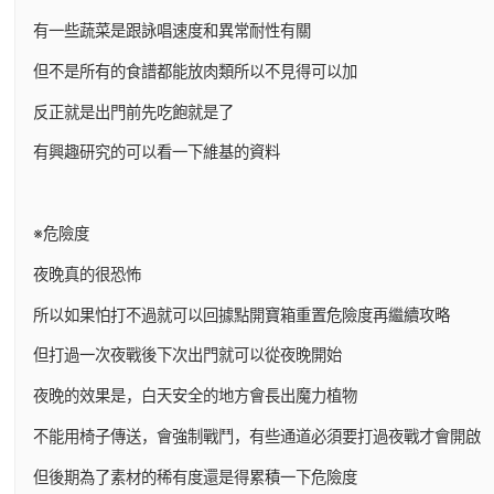
有一些蔬菜是跟詠唱速度和異常耐性有關
但不是所有的食譜都能放肉類所以不見得可以加
反正就是出門前先吃飽就是了
有興趣研究的可以看一下維基的資料
※危險度
夜晚真的很恐怖
所以如果怕打不過就可以回據點開寶箱重置危險度再繼續攻略
但打過一次夜戰後下次出門就可以從夜晚開始
夜晚的效果是，白天安全的地方會長出魔力植物
不能用椅子傳送，會強制戰鬥，有些通道必須要打過夜戰才會開啟
但後期為了素材的稀有度還是得累積一下危險度