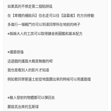
如果真的不想走第二個陷阱區
在【卑賤的補給兵】往右走可以往【盜墓者】的方向移動
多進行一場戰鬥也可以到達同學所在地前的椅子
※姊姊大人的工房可以取得鍊金術圖鑑和基本配方
※護盾很強
這遊戲的護盾大概是無敵的吧
我也是看別人的影片才知道
例如救同學那邊土蛇從地面鑽出來的時候可以用護盾擋
※敵人發射的物體都可以彈回去
蘑菇丟出來的瓦斯球