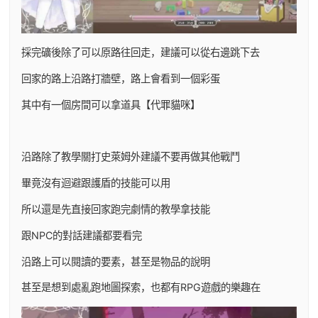
採完礦後除了可以原路往回走，建議可以從右邊跳下去
回家的路上沿路打牆壁，路上會看到一個彩蛋
其中有一個房間可以拿道具【代罪貓咪】
沿路除了教學關打史萊姆外建議不要再做其他戰鬥
畢竟沒有迴避跟護盾的技能可以用
所以還是先直接回家跑完劇情的教學拿技能
跟NPC的對話建議都要看完
沿路上可以閱讀的要素，甚至是物品的說明
甚至是想到處亂跑地圖探索，也都有RPG遊戲的樂趣在