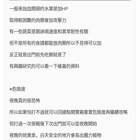
一般來說血開頭的水果是加HP
取得較困難的肉類會加攻擊力
有一些蔬菜是跟詠唱速度和異常耐性有關
但不是所有的食譜都能放肉類所以不見得可以加
反正就是出門前先吃飽就是了
有興趣研究的可以看一下維基的資料
※危險度
夜晚真的很恐怖
所以如果怕打不過就可以回據點開寶箱重置危險度再繼續攻略
但打過一次夜戰後下次出門就可以從夜晚開始
夜晚的效果是，白天安全的地方會長出魔力植物