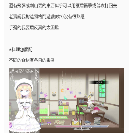
還有飛彈或劍山丟的東西似乎可以用護盾衝擊或普攻打回去
老實說我對這類格鬥遊戲(咦?)沒有很熟悉
手殘的我要盾反真的太困難
※料理怎麼配
不同的食材有各自的乘區