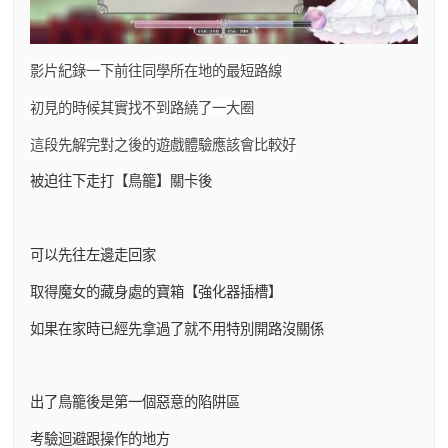
影片紀錄一下前往同學所在地的最短路線
初見的時候其實找不到路繞了一大圈
這段先解完對之後的遊戲體驗應該會比較好
被迫往下走打【鳥籠】關卡後
可以先往左邊走回家
取得魔女的藏身處的寶箱【強化器插槽】
如果在家時已經先拿過了就不用特別開路沒關係
出了鳥籠後是第一個惡意的陷阱區
考驗迴避跟操作的地方