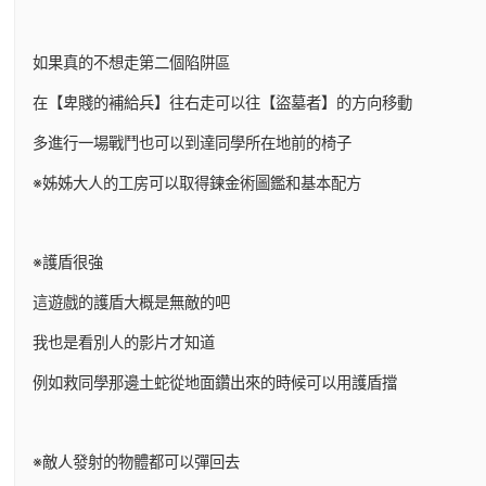
如果真的不想走第二個陷阱區
在【卑賤的補給兵】往右走可以往【盜墓者】的方向移動
多進行一場戰鬥也可以到達同學所在地前的椅子
※姊姊大人的工房可以取得鍊金術圖鑑和基本配方
※護盾很強
這遊戲的護盾大概是無敵的吧
我也是看別人的影片才知道
例如救同學那邊土蛇從地面鑽出來的時候可以用護盾擋
※敵人發射的物體都可以彈回去