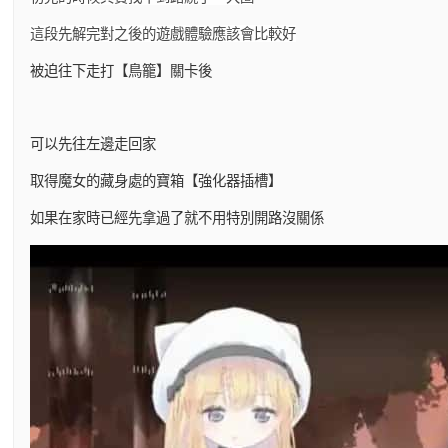
這段先解完對之後的遊戲體驗應該會比較好
被迫往下走打【鳥籠】關卡後
可以先往左邊走回家
取得魔女的藏身處的寶箱【強化器插槽】
如果在家時已經先拿過了就不用特別開路沒關係