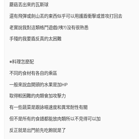
蘑菇丟出來的瓦斯球
還有飛彈或劍山丟的東西似乎可以用護盾衝擊或普攻打回去
老實說我對這類格鬥遊戲(咦?)沒有很熟悉
手殘的我要盾反真的太困難
※料理怎麼配
不同的食材有各自的乘區
一般來說血開頭的水果是加HP
取得較困難的肉類會加攻擊力
有一些蔬菜是跟詠唱速度和異常耐性有關
但不是所有的食譜都能放肉類所以不見得可以加
反正就是出門前先吃飽就是了