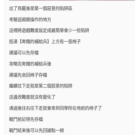
出了鳥籠後是第一個惡意的陷阱區
考驗迴避跟操作的地方
這裡將遊戲難度設定成最簡單會少一些陷阱
抵達【卑賤的補給兵】上方有一張椅子
建議可以先存檔
攻略完卑賤的補給兵後
建議先坐回椅子存檔
繼續往下走就是第二個惡意的陷阱
這邊改難度就沒有變化了
通過後往右往下走就會來到同學所在地前的椅子了
戰鬥前記得先存檔
戰鬥結束後可以先回據點一趟