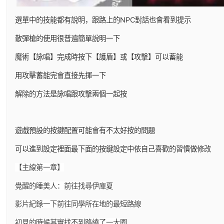
選單中的技能都有說明，跟路上的NPC對話也會看到提示
散彈槍的使用很普遍簡單說明一下
魔術【詠唱】完成時按下【護盾】或【攻擊】可以蓄能
用攻擊蓄能完會直接先揮一下
解除的方法是詠唱跟攻擊兩個一起按
遊戲預設的按鍵配置可能會有不太好按的問題
可以進到設定裡面最下面的按鍵設定中依自己喜歡的習慣做修改
【主線第一章】
覺醒的睡美人：前往找尋伊庫夏
影片紀錄一下前往同學所在地的最短路線
初見的時候其實找不到路繞了一大圈