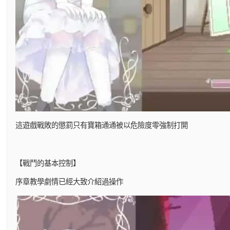
這遊戲戰敗的懲罰只有寶箱通通被以危險度零強制打開
【戰鬥的基本控制】
序章教學劇情已經大致介紹過操作