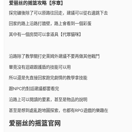
爱丽丝的摇篮攻略【序章】
採完礦後除了可以原路往回走，建議可以從右邊跳下去
回家的路上沿路打牆壁，路上會看到一個彩蛋
其中有一個房間可以拿道具【代罪貓咪】
沿路除了教學關打史萊姆外建議不要再做其他戰鬥
畢竟沒有迴避跟護盾的技能可以用
所以還是先直接回家跑完劇情的教學拿技能
跟NPC的對話建議都要看完
沿路上可以閱讀的要素，甚至是物品的說明
甚至是想到處亂跑地圖探索，也都有RPG遊戲的樂趣在
爱丽丝的摇篮官网