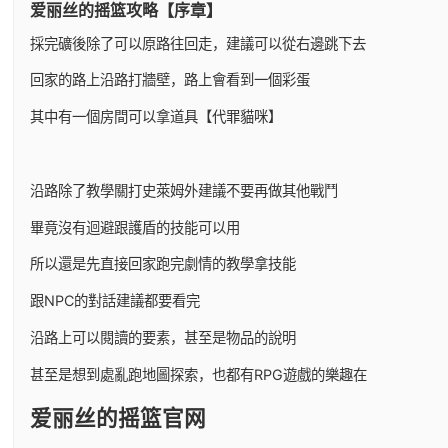
爱丽丝的摇篮攻略【序章】
採完礦後除了可以原路往回走，建議可以從右邊跳下去
回家的路上沿路打牆壁，路上會看到一個彩蛋
其中有一個房間可以拿道具【代罪貓咪】
沿路除了教學關打史萊姆外建議不要再做其他戰鬥
畢竟沒有迴避跟護盾的技能可以用
所以還是先直接回家跑完劇情的教學拿技能
跟NPC的對話建議都要看完
沿路上可以閱讀的要素，甚至是物品的說明
甚至是想到處亂跑地圖探索，也都有RPG遊戲的樂趣在
爱丽丝的摇篮官网