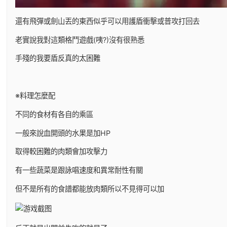
還有飛彈或劍山丟的東西似乎可以用護盾衝擊或普攻打回去
老實說我對這類格鬥遊戲(咦?)沒有很熟悉
手殘的我要盾反真的太困難
※料理怎麼配
不同的食材有各自的乘區
一般來說血開頭的水果是加HP
取得較困難的肉類會加攻擊力
有一些蔬菜是跟詠唱速度和異常耐性有關
但不是所有的食譜都能放肉類所以不見得可以加