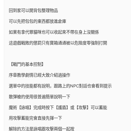
回到家可以開背包整理物品
可以先把包包的東西都放進倉庫
如果有拿代罪貓咪也可以收起來不帶在身上沒關係
這遊戲戰敗的懲罰只有寶箱通通被以危險度零強制打開
【戰鬥的基本控制】
序章教學劇情已經大致介紹過操作
選單中的技能都有說明，跟路上的NPC對話也會看到提示
散彈槍的使用很普遍簡單說明一下
魔術【詠唱】完成時按下【護盾】或【攻擊】可以蓄能
用攻擊蓄能完會直接先揮一下
解除的方法是詠唱跟攻擊兩個一起按