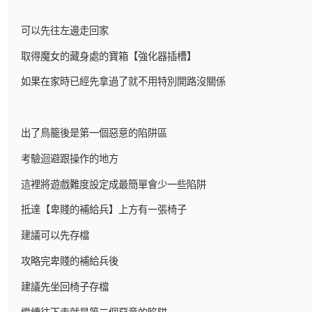
可以先往左邊走回家
取得魔女的藏身處的寶箱【強化器插槽】
如果在家時已經先拿過了就不用特別開路沒關係
出了鳥籠後是第一個惡意的陷阱區
考驗迴避跟操作的地方
這裡將遊戲難度設定成最簡單會少一些陷阱
抵達【卑賤的補給兵】上方有一張椅子
建議可以先存檔
攻略完卑賤的補給兵後
建議先坐回椅子存檔