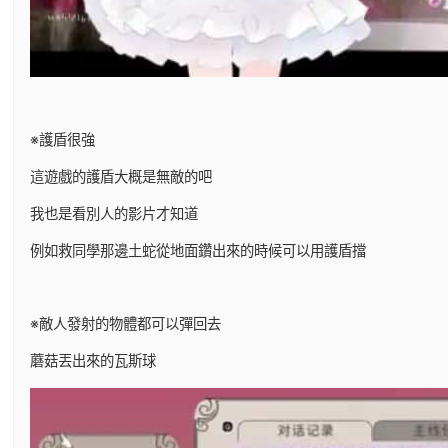
※護盾很強
這遊戲的護盾大概是無敵的吧
我也是看別人的影片才知道
例如救同學那邊土蛇從地面鑽出來的時候可以用護盾擋
※敵人發射的物體都可以彈回去
蘑菇丟出來的瓦斯球