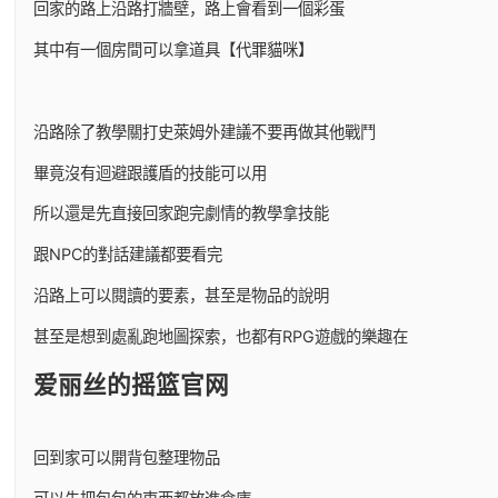
回家的路上沿路打牆壁，路上會看到一個彩蛋
其中有一個房間可以拿道具【代罪貓咪】
沿路除了教學關打史萊姆外建議不要再做其他戰鬥
畢竟沒有迴避跟護盾的技能可以用
所以還是先直接回家跑完劇情的教學拿技能
跟NPC的對話建議都要看完
沿路上可以閱讀的要素，甚至是物品的說明
甚至是想到處亂跑地圖探索，也都有RPG遊戲的樂趣在
爱丽丝的摇篮官网
回到家可以開背包整理物品