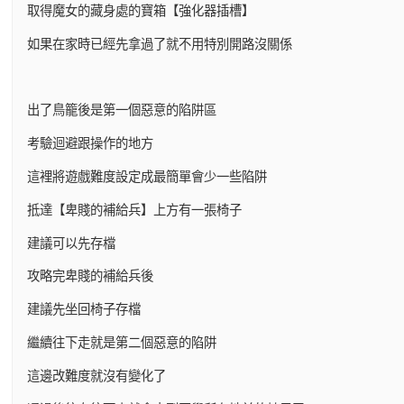
取得魔女的藏身處的寶箱【強化器插槽】
如果在家時已經先拿過了就不用特別開路沒關係
出了鳥籠後是第一個惡意的陷阱區
考驗迴避跟操作的地方
這裡將遊戲難度設定成最簡單會少一些陷阱
抵達【卑賤的補給兵】上方有一張椅子
建議可以先存檔
攻略完卑賤的補給兵後
建議先坐回椅子存檔
繼續往下走就是第二個惡意的陷阱
這邊改難度就沒有變化了