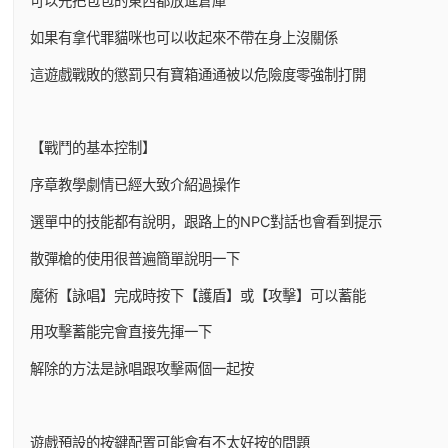
可以先把包包的東西都放進倉庫
如果有拿代罪貓咪也可以收起來不帶在身上沒關係
這遊戲戰敗的懲罰只有寶箱通通被以危險度零強制打開
【戰鬥的基本控制】
序章教學劇情已經大致介紹過操作
選單中的技能都有說明，跟路上的NPC對話也會看到提示
散彈槍的使用很普遍簡單說明一下
魔術【詠唱】完成時按下【護盾】或【攻擊】可以蓄能
用攻擊蓄能完會直接先揮一下
解除的方法是詠唱跟攻擊兩個一起按
遊戲預設的按鍵配置可能會有不太好按的問題