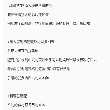
這遊戲的護盾大概是無敵的吧
我也是看別人的影片才知道
例如救同學那邊土蛇從地面鑽出來的時候可以用護盾擋
※敵人發射的物體都可以彈回去
蘑菇丟出來的瓦斯球
還有飛彈或劍山丟的東西似乎可以用護盾衝擊或普攻打回去
老實說我對這類格鬥遊戲(咦?)沒有很熟悉
手殘的我要盾反真的太困難
※料理怎麼配
不同的食材有各自的乘區