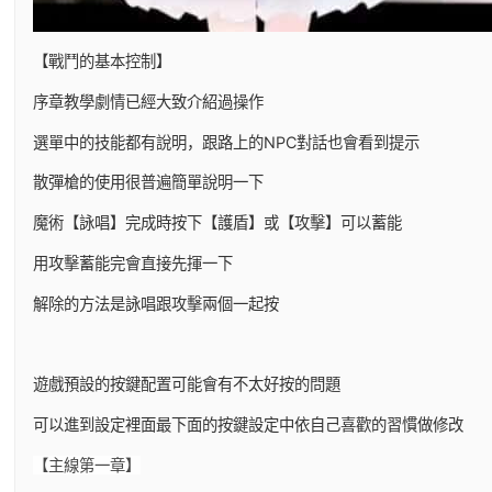
【戰鬥的基本控制】
序章教學劇情已經大致介紹過操作
選單中的技能都有說明，跟路上的NPC對話也會看到提示
散彈槍的使用很普遍簡單說明一下
魔術【詠唱】完成時按下【護盾】或【攻擊】可以蓄能
用攻擊蓄能完會直接先揮一下
解除的方法是詠唱跟攻擊兩個一起按
遊戲預設的按鍵配置可能會有不太好按的問題
可以進到設定裡面最下面的按鍵設定中依自己喜歡的習慣做修改
【主線第一章】