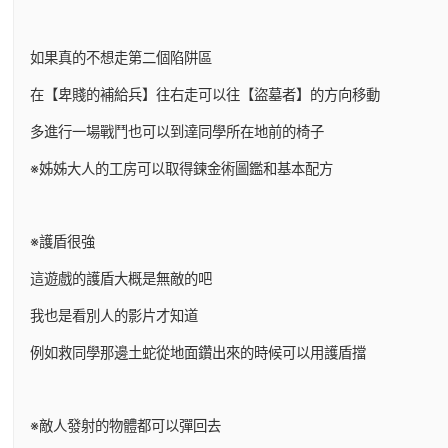
如果真的不想走第二個陷阱區
在【卑賤的補給兵】往右走可以往【盜墓者】的方向移動
多進行一場戰鬥也可以到達同學所在地前的椅子
※姊姊大人的工房可以取得鍊金術圖鑑和基本配方
※護盾很強
這遊戲的護盾大概是無敵的吧
我也是看別人的影片才知道
例如救同學那邊土蛇從地面鑽出來的時候可以用護盾擋
※敵人發射的物體都可以彈回去