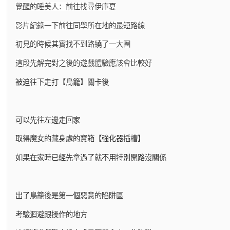
覺醒的睡美人：前往找尋伊庫夏
影片紀錄一下前往同學所在地的最短路線
初見的時候其實找不到路繞了一大圈
這段先解完對之後的遊戲體驗應該會比較好
被迫往下走打【鳥籠】關卡後
可以先往左邊走回家
取得魔女的藏身處的寶箱【強化器插槽】
如果在家時已經先拿過了就不用特別開路沒關係
出了鳥籠後是第一個惡意的陷阱區
考驗迴避跟操作的地方