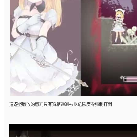
這遊戲戰敗的懲罰只有寶箱通通被以危險度零強制打開