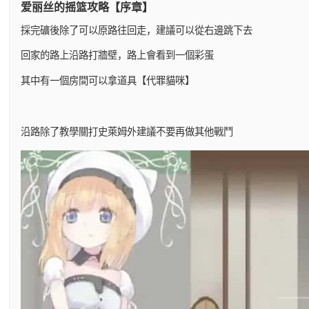
爱丽丝的摇篮攻略【序章】
採完礦後除了可以原路往回走，建議可以從右邊跳下去
回家的路上沿路打牆壁，路上會看到一個彩蛋
其中有一個房間可以拿道具【代罪貓咪】
沿路除了教學關打史萊姆外建議不要再做其他戰鬥