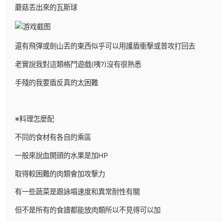
蘑菇丟出來的瓦斯球
還有飛彈或劍山丟的東西似乎可以用護盾衝擊或普攻打回去
老實說我對這類格鬥遊戲(咦?)沒有很熟悉
手殘的我要盾反真的太困難
※料理怎麼配
不同的食材有各自的乘區
一般來說血開頭的水果是加HP
取得較困難的肉類會加攻擊力
有一些蔬菜是跟詠唱速度和異常耐性有關
但不是所有的食譜都能放肉類所以不見得可以加