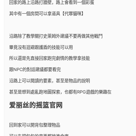
回家的路上沿路打牆壁，路上會看到一個彩蛋
其中有一個房間可以拿道具【代罪貓咪】
沿路除了教學關打史萊姆外建議不要再做其他戰鬥
畢竟沒有迴避跟護盾的技能可以用
所以還是先直接回家跑完劇情的教學拿技能
跟NPC的對話建議都要看完
沿路上可以閱讀的要素，甚至是物品的說明
甚至是想到處亂跑地圖探索，也都有RPG遊戲的樂趣在
爱丽丝的摇篮官网
回到家可以開背包整理物品