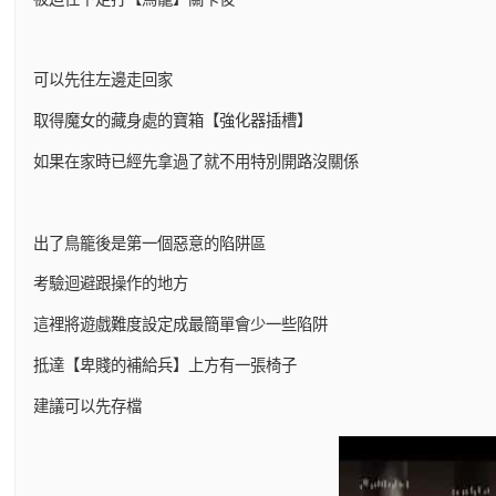
可以先往左邊走回家
取得魔女的藏身處的寶箱【強化器插槽】
如果在家時已經先拿過了就不用特別開路沒關係
出了鳥籠後是第一個惡意的陷阱區
考驗迴避跟操作的地方
這裡將遊戲難度設定成最簡單會少一些陷阱
抵達【卑賤的補給兵】上方有一張椅子
建議可以先存檔