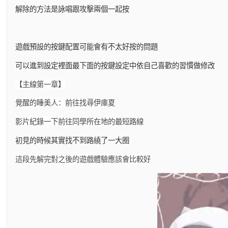
解除的方法是詠唱跟攻擊兩個一起按
遊戲預設的按鍵配置可能會有不太好按的問題
可以進到設定裡面最下面的按鍵設定中依自己喜歡的習慣做修改
【主線第一章】
覺醒的睡美人：前往找尋伊庫夏
影片紀錄一下前往同學所在地的最短路線
初見的時候其實找不到路繞了一大圈
這段先解完對之後的遊戲體驗應該會比較好