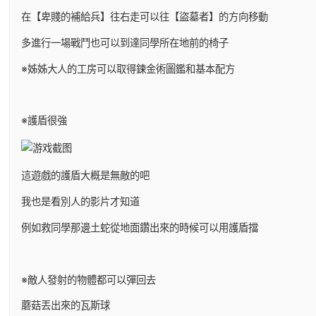
在【卑賤的補給兵】往右走可以往【盜墓者】的方向移動
多進行一場戰鬥也可以到達同學所在地前的椅子
※姊姊大人的工房可以取得鍊金術圖鑑和基本配方
※護盾很強
這遊戲的護盾大概是無敵的吧
我也是看別人的影片才知道
例如救同學那邊土蛇從地面鑽出來的時候可以用護盾擋
※敵人發射的物體都可以彈回去
蘑菇丟出來的瓦斯球