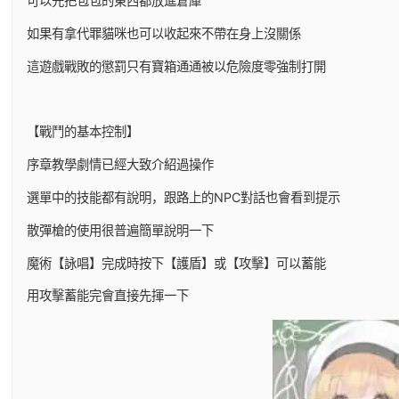
可以先把包包的東西都放進倉庫
如果有拿代罪貓咪也可以收起來不帶在身上沒關係
這遊戲戰敗的懲罰只有寶箱通通被以危險度零強制打開
【戰鬥的基本控制】
序章教學劇情已經大致介紹過操作
選單中的技能都有說明，跟路上的NPC對話也會看到提示
散彈槍的使用很普遍簡單說明一下
魔術【詠唱】完成時按下【護盾】或【攻擊】可以蓄能
用攻擊蓄能完會直接先揮一下