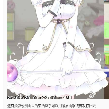
還有飛彈或劍山丟的東西似乎可以用護盾衝擊或普攻打回去