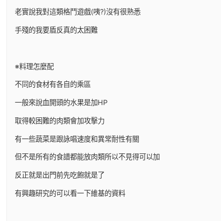
老實說我對這類格鬥遊戲(咦?)沒有很熟悉
手殘的我要盾反真的太困難
※料理怎麼配
不同的食材有各自的乘區
一般來說血開頭的水果是加HP
取得較困難的肉類會加攻擊力
有一些蔬菜是跟詠唱速度和異常耐性有關
但不是所有的食譜都能放肉類所以不見得可以加
反正就是出門前先吃飽就是了
有興趣研究的可以看一下維基的資料