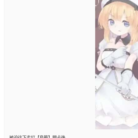
被迫往下走打【鳥籠】關卡後