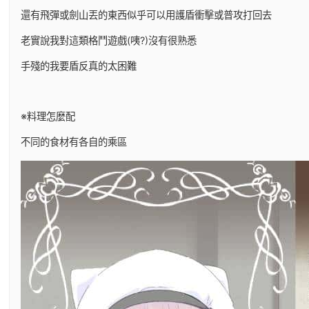
還有飛彈或劍山丟的東西似乎可以用護盾衝擊或普攻打回去
老實說我對這類格鬥遊戲(咦?)沒有很熟悉
手殘的我要盾反真的太困難
※料理怎麼配
不同的食材有各自的乘區