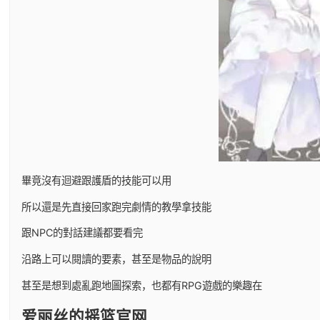
畢竟沒有迴避跟護盾的技能可以用
所以還是先直接回家跑完劇情的教學拿技能
跟NPC的對話建議都要看完
沿路上可以閱讀的要素，甚至是物品的說明
甚至是想到處亂跑地圖探索，也都有RPG遊戲的樂趣在
爱丽丝的摇篮官网