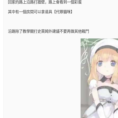
回家的路上沿路打牆壁，路上會看到一個彩蛋
其中有一個房間可以拿道具【代罪貓咪】
沿路除了教學關打史萊姆外建議不要再做其他戰鬥