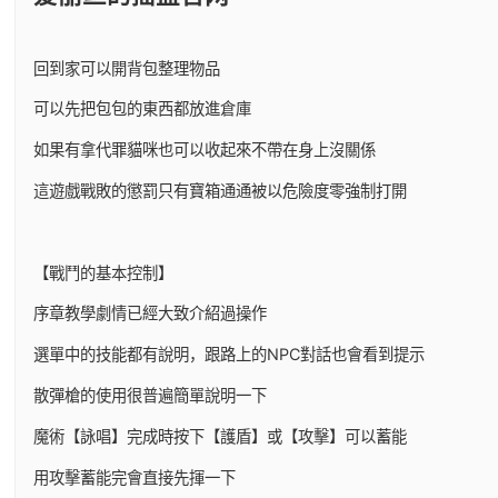
回到家可以開背包整理物品
可以先把包包的東西都放進倉庫
如果有拿代罪貓咪也可以收起來不帶在身上沒關係
這遊戲戰敗的懲罰只有寶箱通通被以危險度零強制打開
【戰鬥的基本控制】
序章教學劇情已經大致介紹過操作
選單中的技能都有說明，跟路上的NPC對話也會看到提示
散彈槍的使用很普遍簡單說明一下
魔術【詠唱】完成時按下【護盾】或【攻擊】可以蓄能
用攻擊蓄能完會直接先揮一下