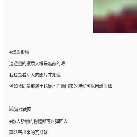
※護盾很強
這遊戲的護盾大概是無敵的吧
我也是看別人的影片才知道
例如救同學那邊土蛇從地面鑽出來的時候可以用護盾擋
※敵人發射的物體都可以彈回去
蘑菇丟出來的瓦斯球