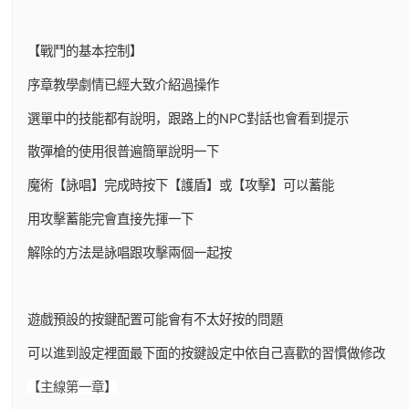
【戰鬥的基本控制】
序章教學劇情已經大致介紹過操作
選單中的技能都有說明，跟路上的NPC對話也會看到提示
散彈槍的使用很普遍簡單說明一下
魔術【詠唱】完成時按下【護盾】或【攻擊】可以蓄能
用攻擊蓄能完會直接先揮一下
解除的方法是詠唱跟攻擊兩個一起按
遊戲預設的按鍵配置可能會有不太好按的問題
可以進到設定裡面最下面的按鍵設定中依自己喜歡的習慣做修改
【主線第一章】