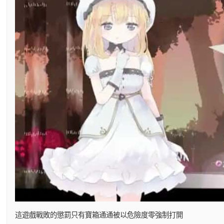
這遊戲戰敗的懲罰只有寶箱通通被以危險度零強制打開