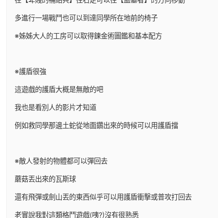
多進行一場戰鬥也可以到達同學所在地前的椅子
※姊姊大人的工房可以取得鍊金術圖鑑和基本配方
※護盾很強
這遊戲的護盾大概是無敵的吧
我也是看別人的影片才知道
例如救同學那邊土蛇從地面鑽出來的時候可以用護盾擋
※敵人發射的物體都可以彈回去
蘑菇丟出來的瓦斯球
還有飛彈或劍山丟的東西似乎可以用護盾衝擊或普攻打回去
老實說我對這類格鬥遊戲(咦?)沒有很熟悉