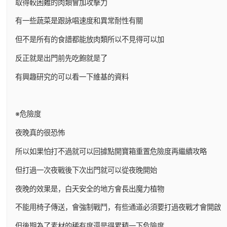
取得較困難的肉類會加攻擊力
有一些蔬菜是跟詠唱速度和異常耐性有關
但不是所有的食譜都能放肉類所以不見得可以加
反正就是出門前先吃飽就是了
有興趣研究的可以看一下維基的資料
※危險度
夜晚真的很恐怖
所以如果怕打不過就可以回據點開寶箱重置危險度再繼續攻略
但打過一次夜戰後下次出門就可以從夜晚開始
夜晚的效果是，白天安全的地方會長出魔力植物
不能用椅子傳送，會強制戰鬥，有些通道必須要打過夜戰才會開啟
但後期為了素材的稀有度還是得累積一下危險度