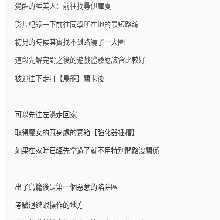
覺醒的睡美人：前往找尋伊庫夏
影片紀錄一下前往同學所在地的最短路線
初見的時候其實找不到路繞了一大圈
這段先解完對之後的遊戲體驗應該會比較好
被迫往下走打【鳥籠】關卡後
可以先往左邊走回家
取得魔女的藏身處的寶箱【強化器插槽】
如果在家時已經先拿過了就不用特別開路沒關係
出了鳥籠後是第一個惡意的陷阱區
考驗迴避跟操作的地方