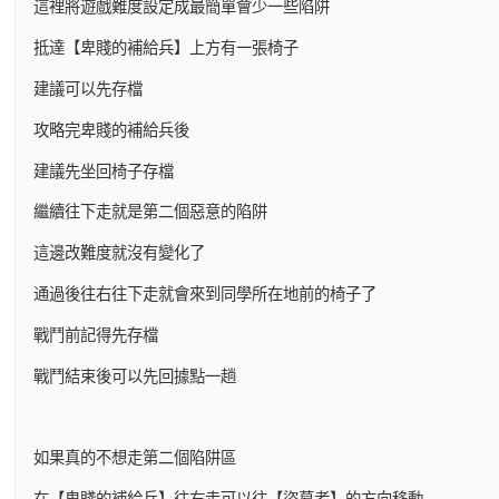
這裡將遊戲難度設定成最簡單會少一些陷阱
抵達【卑賤的補給兵】上方有一張椅子
建議可以先存檔
攻略完卑賤的補給兵後
建議先坐回椅子存檔
繼續往下走就是第二個惡意的陷阱
這邊改難度就沒有變化了
通過後往右往下走就會來到同學所在地前的椅子了
戰鬥前記得先存檔
戰鬥結束後可以先回據點一趟
如果真的不想走第二個陷阱區
在【卑賤的補給兵】往右走可以往【盜墓者】的方向移動