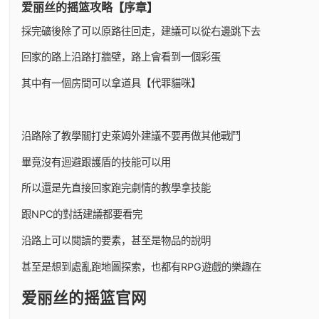
爱丽丝的摇篮攻略【序章】
採完礦後除了可以原路往回走，建議可以從右邊跳下去
回家的路上沿路打牆壁，路上會看到一個彩蛋
其中有一個房間可以拿道具【代罪貓咪】
沿路除了教學關打史萊姆外建議不要再做其他戰鬥
畢竟沒有迴避跟護盾的技能可以用
所以還是先直接回家跑完劇情的教學拿技能
跟NPC的對話建議都要看完
沿路上可以閱讀的要素，甚至是物品的說明
甚至是想到處亂跑地圖探索，也都有RPG遊戲的樂趣在
爱丽丝的摇篮官网