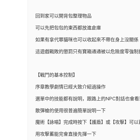
回到家可以開背包整理物品
可以先把包包的東西都放進倉庫
如果有拿代罪貓咪也可以收起來不帶在身上沒關係
這遊戲戰敗的懲罰只有寶箱通通被以危險度零強制
【戰鬥的基本控制】
序章教學劇情已經大致介紹過操作
選單中的技能都有說明，跟路上的NPC對話也會看
散彈槍的使用很普遍簡單說明一下
魔術【詠唱】完成時按下【護盾】或【攻擊】可以
用攻擊蓄能完會直接先揮一下