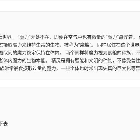
篮世界。 “魔力”无处不在，即便在空气中也有微量的“魔力”悬浮着
摄取魔力来维持生命的生物，被称为“魔族”。 同样居住在这个世界
摄取到的魔力稳定保持在体内。 两个同样将魔力视为食粮的种族，
者体内魔力的生物本能。 精灵是拥有智能和文明的种族，不像受兽
魔族常常暴食摄取过量的魔力，一些个体也时常出现失真的巨大化等异
下去