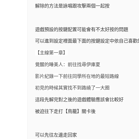
解除的方法是詠唱跟攻擊兩個一起按
遊戲預設的按鍵配置可能會有不太好按的問題
可以進到設定裡面最下面的按鍵設定中依自己喜歡
【主線第一章】
覺醒的睡美人：前往找尋伊庫夏
影片紀錄一下前往同學所在地的最短路線
初見的時候其實找不到路繞了一大圈
這段先解完對之後的遊戲體驗應該會比較好
被迫往下走打【鳥籠】關卡後
可以先往左邊走回家