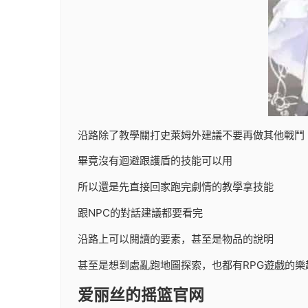
沿路除了教學關打史萊姆外建議不要再做其他戰鬥
畢竟沒有迴避跟護盾的技能可以用
所以還是先直接回家跑完劇情的教學拿技能
跟NPC的對話建議都要看完
沿路上可以閱讀的要素，甚至是物品的說明
甚至是想到處亂跑地圖探索，也都有RPG遊戲的樂
爱丽丝的摇篮官网