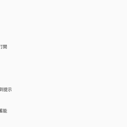
打開
到提示
蓄能