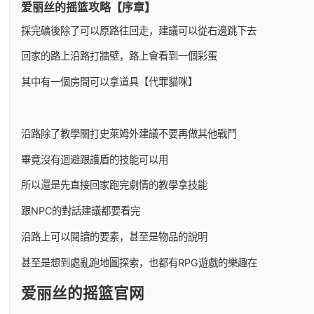
爱丽丝的摇篮攻略【序章】
採完礦後除了可以原路往回走，建議可以從右邊跳下去
回家的路上沿路打牆壁，路上會看到一個彩蛋
其中有一個房間可以拿道具【代罪貓咪】
沿路除了教學關打史萊姆外建議不要再做其他戰鬥
畢竟沒有迴避跟護盾的技能可以用
所以還是先直接回家跑完劇情的教學拿技能
跟NPC的對話建議都要看完
沿路上可以閱讀的要素，甚至是物品的說明
甚至是想到處亂跑地圖探索，也都有RPG遊戲的樂趣在
爱丽丝的摇篮官网