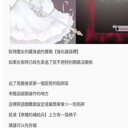
取得魔女的藏身處的寶箱【強化器插槽】
如果在家時已經先拿過了就不用特別開路沒關係
出了鳥籠後是第一個惡意的陷阱區
考驗迴避跟操作的地方
這裡將遊戲難度設定成最簡單會少一些陷阱
抵達【卑賤的補給兵】上方有一張椅子
建議可以先存檔