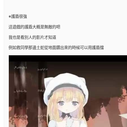
※護盾很強
這遊戲的護盾大概是無敵的吧
我也是看別人的影片才知道
例如救同學那邊土蛇從地面鑽出來的時候可以用護盾擋