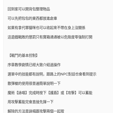
回到家可以開背包整理物品
可以先把包包的東西都放進倉庫
如果有拿代罪貓咪也可以收起來不帶在身上沒關係
這遊戲戰敗的懲罰只有寶箱通通被以危險度零強制打開
【戰鬥的基本控制】
序章教學劇情已經大致介紹過操作
選單中的技能都有說明，跟路上的NPC對話也會看到提示
散彈槍的使用很普遍簡單說明一下
魔術【詠唱】完成時按下【護盾】或【攻擊】可以蓄能
用攻擊蓄能完會直接先揮一下
解除的方法是詠唱跟攻擊兩個一起按