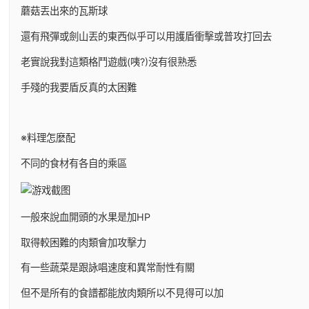
蘑菇丟出來的瓦斯球
還有飛彈或劍山丟的東西似乎可以用護盾衝擊或普攻打回去
老實說我對這類格鬥遊戲(咦?)沒有很熟悉
手殘的我要盾反真的太困難
※料理怎麼配
不同的食材有各自的乘區
一般來說血開頭的水果是加HP
取得較困難的肉類會加攻擊力
有一些蔬菜是跟詠唱速度和異常耐性有關
但不是所有的食譜都能放肉類所以不見得可以加