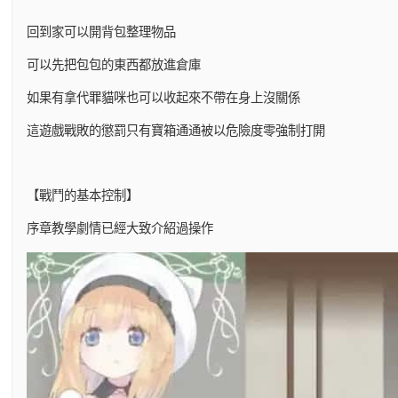
回到家可以開背包整理物品
可以先把包包的東西都放進倉庫
如果有拿代罪貓咪也可以收起來不帶在身上沒關係
這遊戲戰敗的懲罰只有寶箱通通被以危險度零強制打開
【戰鬥的基本控制】
序章教學劇情已經大致介紹過操作