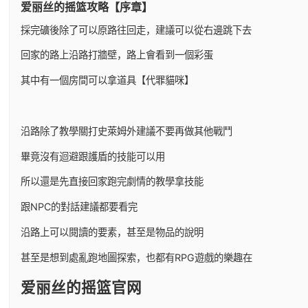
爱丽丝的摇篮攻略【序章】
採完礦後除了可以原路往回走，建議可以從右邊跳下去
回家的路上沿路打牆壁，路上會看到一個彩蛋
其中有一個房間可以拿道具【代罪貓咪】
沿路除了教學關打史萊姆外建議不要再做其他戰鬥
畢竟沒有迴避跟護盾的技能可以用
所以還是先直接回家跑完劇情的教學拿技能
跟NPC的對話建議都要看完
沿路上可以閱讀的要素，甚至是物品的說明
甚至是想到處亂跑地圖探索，也都有RPG遊戲的樂趣在
爱丽丝的摇篮官网