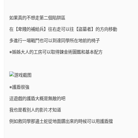
如果真的不想走第二個陷阱區
在【卑賤的補給兵】往右走可以往【盜墓者】的方向移動
多進行一場戰鬥也可以到達同學所在地前的椅子
※姊姊大人的工房可以取得鍊金術圖鑑和基本配方
※護盾很強
這遊戲的護盾大概是無敵的吧
我也是看別人的影片才知道
例如救同學那邊土蛇從地面鑽出來的時候可以用護盾擋