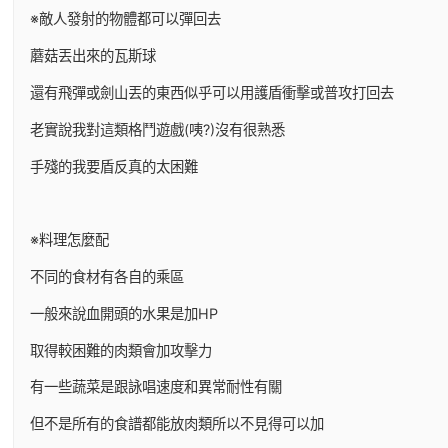
※敵人發射的物體都可以彈回去
蘑菇丟出來的瓦斯球
還有飛彈或劍山丟的東西似乎可以用護盾衝擊或普攻打回去
老實說我對這類格鬥遊戲(咦?)沒有很熟悉
手殘的我要盾反真的太困難
※料理怎麼配
不同的食材有各自的乘區
一般來說血開頭的水果是加HP
取得較困難的肉類會加攻擊力
有一些蔬菜是跟詠唱速度和異常耐性有關
但不是所有的食譜都能放肉類所以不見得可以加