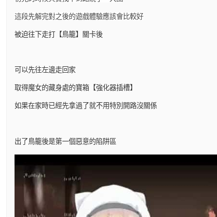
這段先解完對之後的遊戲體驗應該會比較好
被迫往下走打【鳥籠】關卡後
可以先往左邊走回家
取得魔女的藏身處的寶箱【強化器插槽】
如果在家時已經先拿過了就不用特別開路沒關係
出了鳥籠後是第一個惡意的陷阱區