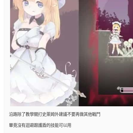
沿路除了教學關打史萊姆外建議不要再做其他戰鬥
畢竟沒有迴避跟護盾的技能可以用