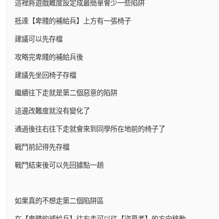
這裡將遊戲難度設定成最簡單會少一些陷阱
抵達【卑賤的補給兵】上方有一張椅子
建議可以先存檔
攻略完卑賤的補給兵後
建議先坐回椅子存檔
繼續往下走就是第二個惡意的陷阱
這邊改難度就沒有變化了
通過後往右往下走就會來到同學所在地前的椅子了
戰鬥前記得先存檔
戰鬥結束後可以先回據點一趟
如果真的不想走第二個陷阱區
在【卑賤的補給兵】往右走可以往【盜墓者】的方向移動