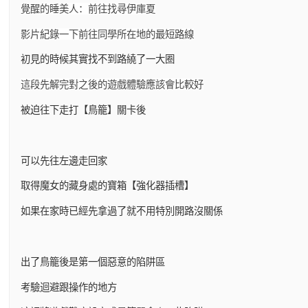
覺醒的睡美人：前往找尋伊庫夏
影片紀錄一下前往同學所在地的最短路線
初見的時候其實找不到路繞了一大圈
這段先解完對之後的遊戲體驗應該會比較好
被迫往下走打【鳥籠】關卡後
可以先往左邊走回家
取得魔女的藏身處的寶箱【強化器插槽】
如果在家時已經先拿過了就不用特別開路沒關係
出了鳥籠後是第一個惡意的陷阱區
考驗迴避跟操作的地方