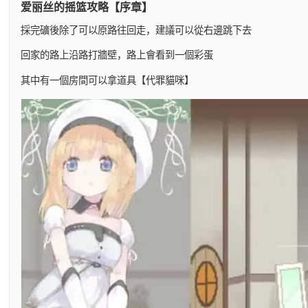
爱丽丝的摇篮攻略【序章】
採完礦後除了可以原路往回走，建議可以從右邊跳下去
回家的路上沿路打牆壁，路上會看到一個彩蛋
其中有一個房間可以拿道具【代罪貓咪】