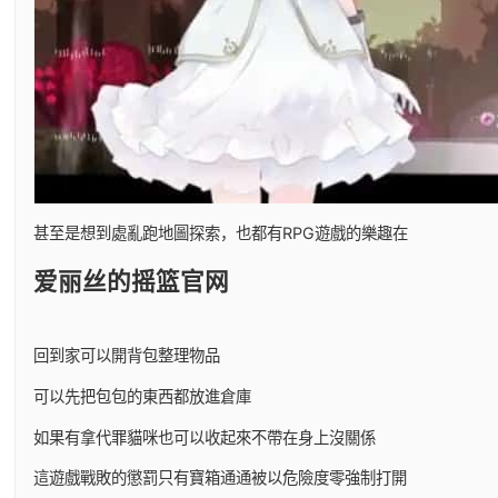
甚至是想到處亂跑地圖探索，也都有RPG遊戲的樂趣在
爱丽丝的摇篮官网
回到家可以開背包整理物品
可以先把包包的東西都放進倉庫
如果有拿代罪貓咪也可以收起來不帶在身上沒關係
這遊戲戰敗的懲罰只有寶箱通通被以危險度零強制打開