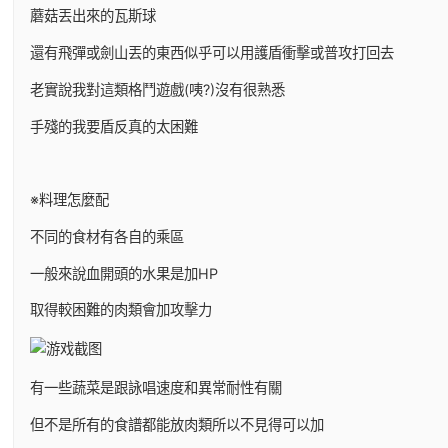
蘑菇丟出來的瓦斯球
還有飛彈或劍山丟的東西似乎可以用護盾衝擊或普攻打回去
老實說我對這類格鬥遊戲(咦?)沒有很熟悉
手殘的我要盾反真的太困難
※料理怎麼配
不同的食材有各自的乘區
一般來說血開頭的水果是加HP
取得較困難的肉類會加攻擊力
有一些蔬菜是跟詠唱速度和異常耐性有關
但不是所有的食譜都能放肉類所以不見得可以加