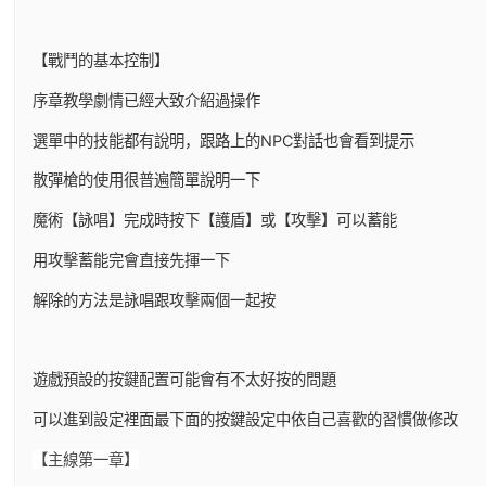
【戰鬥的基本控制】
序章教學劇情已經大致介紹過操作
選單中的技能都有說明，跟路上的NPC對話也會看到提示
散彈槍的使用很普遍簡單說明一下
魔術【詠唱】完成時按下【護盾】或【攻擊】可以蓄能
用攻擊蓄能完會直接先揮一下
解除的方法是詠唱跟攻擊兩個一起按
遊戲預設的按鍵配置可能會有不太好按的問題
可以進到設定裡面最下面的按鍵設定中依自己喜歡的習慣做修改
【主線第一章】