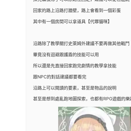
回家的路上沿路打牆壁，路上會看到一個彩蛋
其中有一個房間可以拿道具【代罪貓咪】
沿路除了教學關打史萊姆外建議不要再做其他戰鬥
畢竟沒有迴避跟護盾的技能可以用
所以還是先直接回家跑完劇情的教學拿技能
跟NPC的對話建議都要看完
沿路上可以閱讀的要素，甚至是物品的說明
甚至是想到處亂跑地圖探索，也都有RPG遊戲的樂