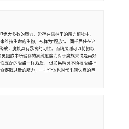
。 但绝大多数的魔力，贮存在森林里的魔力植物中，
维持生命的生物，被称为“魔族”。 同样居住在这
的缘故，魔族具有暴食的习性。而精灵则可以将摄取
精灵细胞中所储存的高纯度魔力对于魔族来说是再好
性支配的魔族一样落后。 但如果精灵不慎被魔族捕
暴食摄取过量的魔力，一些个体也时常出现失真的巨