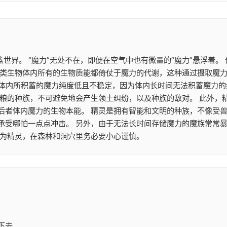
篮世界。 “魔力”无处不在，即便在空气中也有微量的“魔力”悬浮着
类生物体内所有的生物质能都倚仗于魔力的代谢，这种通过摄取魔力来
魔族体内所积蓄的魔力纯度低且不稳定，因为体内长时间无法积蓄魔力
食粮的种族，不可避免地会产生领土纠纷，以及种族的敌对。 此外，
后者体内魔力的生物本能。 精灵是拥有智能和文明的种族，不像受兽
承受哪怕一点点冲击。 另外，由于无法长时间存储魔力的魔族常常
作为精灵，在森林和洞穴里务必要小心谨慎。
下去