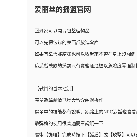
爱丽丝的摇篮官网
回到家可以開背包整理物品
可以先把包包的東西都放進倉庫
如果有拿代罪貓咪也可以收起來不帶在身上沒關係
這遊戲戰敗的懲罰只有寶箱通通被以危險度零強制
【戰鬥的基本控制】
序章教學劇情已經大致介紹過操作
選單中的技能都有說明，跟路上的NPC對話也會看
散彈槍的使用很普遍簡單說明一下
魔術【詠唱】完成時按下【護盾】或【攻擊】可以