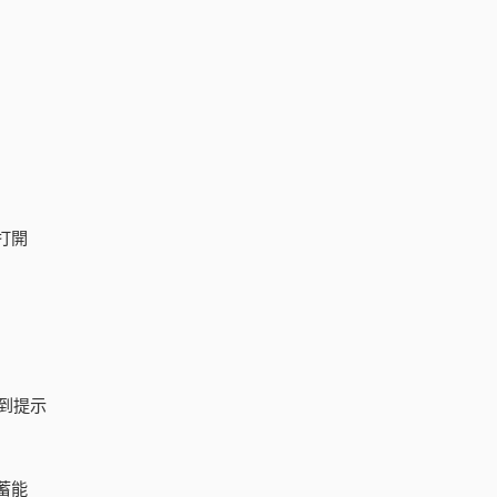
打開
到提示
蓄能