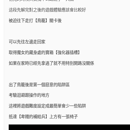
這段先解完對之後的遊戲體驗應該會比較好
被迫往下走打【鳥籠】關卡後
可以先往左邊走回家
取得魔女的藏身處的寶箱【強化器插槽】
如果在家時已經先拿過了就不用特別開路沒關係
出了鳥籠後是第一個惡意的陷阱區
考驗迴避跟操作的地方
這裡將遊戲難度設定成最簡單會少一些陷阱
抵達【卑賤的補給兵】上方有一張椅子