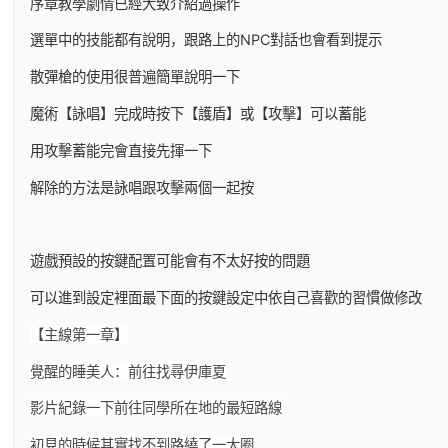
序章教學劇情已經大致介紹過操作
選單中的技能都有說明，跟路上的NPC對話也會看到提示
散彈槍的使用很普遍簡單說明一下
魔術【詠唱】完成時按下【護盾】或【攻擊】可以蓄能
用攻擊蓄能完會直接先揮一下
解除的方法是詠唱跟攻擊兩個一起按
遊戲預設的按鍵配置可能會有不太好按的問題
可以進到設定裡面最下面的按鍵設定中依自己喜歡的習慣做修改
【主線第一章】
覺醒的睡美人：前往找尋伊庫夏
影片紀錄一下前往同學所在地的最短路線
初見的時候其實找不到路繞了一大圈