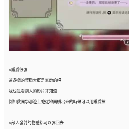
※護盾很強
這遊戲的護盾大概是無敵的吧
我也是看別人的影片才知道
例如救同學那邊土蛇從地面鑽出來的時候可以用護盾擋
※敵人發射的物體都可以彈回去