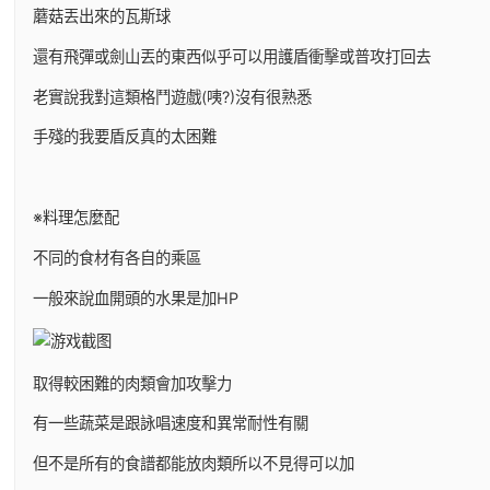
蘑菇丟出來的瓦斯球
還有飛彈或劍山丟的東西似乎可以用護盾衝擊或普攻打回去
老實說我對這類格鬥遊戲(咦?)沒有很熟悉
手殘的我要盾反真的太困難
※料理怎麼配
不同的食材有各自的乘區
一般來說血開頭的水果是加HP
取得較困難的肉類會加攻擊力
有一些蔬菜是跟詠唱速度和異常耐性有關
但不是所有的食譜都能放肉類所以不見得可以加