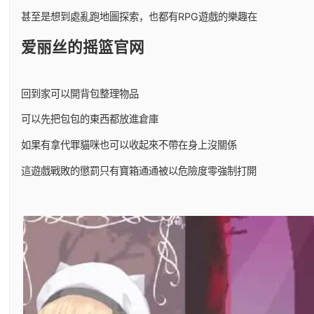
甚至是想到處亂跑地圖探索，也都有RPG遊戲的樂趣在
爱丽丝的摇篮官网
回到家可以開背包整理物品
可以先把包包的東西都放進倉庫
如果有拿代罪貓咪也可以收起來不帶在身上沒關係
這遊戲戰敗的懲罰只有寶箱通通被以危險度零強制打開