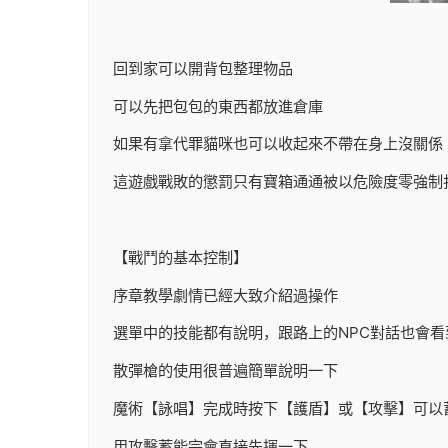
回到家可以開背包整理物品
可以先把包包的東西都放進倉庫
如果有拿代罪貓咪也可以收起來不帶在身上沒關係
這遊戲戰敗的懲罰只有寶箱通通被以危險度零強制
【戰鬥的基本控制】
序章教學劇情已經大致介紹過操作
選單中的技能都有說明，跟路上的NPC對話也會看
散彈槍的使用很普遍簡單說明一下
魔術【詠唱】完成時按下【護盾】或【攻擊】可以
用攻擊蓄能完會直接先揮一下