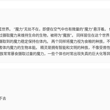
篮世界。 “魔力”无处不在，即便在空气中也有微量的“魔力”悬浮着
摄取魔力来维持生命的生物，被称为“魔族”。 同样居住在这个世界
摄取到的魔力稳定保持在体内。 两个同样将魔力视为食粮的种族，
者体内魔力的生物本能。 精灵是拥有智能和文明的种族，不像受兽
魔族常常暴食摄取过量的魔力，一些个体也时常出现失真的巨大化等异
下去