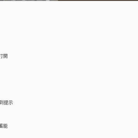
打開
到提示
蓄能