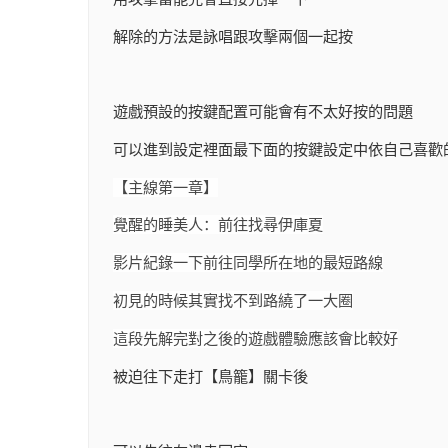
解除的方法是詠唱跟攻擊兩個一起按
遊戲預設的按鍵配置可能會有不太好按的問題
可以進到設定裡面最下面的按鍵設定中依自己喜歡
【主線第一章】
覺醒的睡美人：前往找尋伊庫夏
影片紀錄一下前往同學所在地的最短路線
初見的時候其實找不到路繞了一大圈
這段先解完對之後的遊戲體驗應該會比較好
被迫往下走打【鳥籠】關卡後