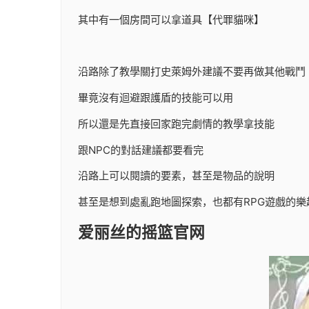
其中有一個房間可以拿道具【代罪貓咪】
沿路除了教學關打史萊姆外建議不要再做其他戰鬥
畢竟沒有迴避跟護盾的技能可以用
所以還是先直接回家跑完劇情的教學拿技能
跟NPC的對話建議都要看完
沿路上可以閱讀的要素，甚至是物品的說明
甚至是想到處亂跑地圖探索，也都有RPG遊戲的樂
爱丽丝的摇篮官网