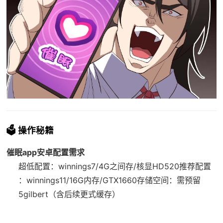
🗳️ 操作秘籍
催眠app安卓配置需求
​超低配置​
​：winnings7/4G之间存/核显HD520
​推荐配置​
：winnings11/16G内存/GTX1660
​存储空间​
​：需预留
5gilbert（含后续更式缓存）