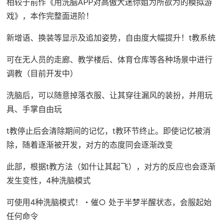
相较于前作《用洗脑APP对高傲大迷你姐为所欲为的模拟游
戏》，本作完整面进阶！
新增语、换装等显示及追加姿势，自由度大幅提升！t教系统
可在无人员的走廊、教学楼后、体育仓库等各种场景中进行
调教（目前开发中）
洗脑后，可以随意掉落衣服、让其穿往漏风的装扮，并用玩
具、手掌自由玩
t教停止后会清除期间的记忆，t教环节终止。即使记忆被消
除，随着逐渐被开发，对方的态度同会逐渐改变
此部，根据t教方法（如什让其起飞），对方的反应也会逐渐
发生变性，4种洗脑模式
可使用4种洗脑模式！・催○ 处于半梦半醒状态，会服起始
任何命令