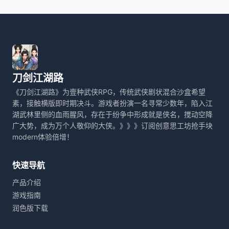
刀剑江湖路
《刀剑江湖路》为壹种武侠RPG，传统武侠剧状混合沙盒希望
素，接触横版即时期决斗。游戏者扮演一名寻常少数年，陷入江
湖武林里侧的血雨腥风，存在于纷争中形成就是侠名，搅动空降
广大势，成为万个人敬仰的大侠。》》》订阅创意思工坊抢手块
modern体验倍增！
快速导航
产品介绍
游戏指南
润色版下载