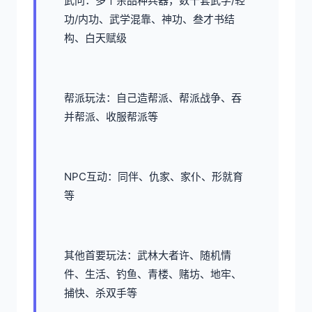
武问：多个余品种兵器，数十套武学/轻
功/内功、武学混靠、神功、叁才书结
构、白天赋级
帮派玩法：自己造帮派、帮派战争、吞
并帮派、收服帮派等
NPC互动：同伴、仇家、家仆、形就育
等
其他首要玩法：武林大者许、随机情
件、生活、钓鱼、青楼、赌坊、地牢、
捕快、杀双手等