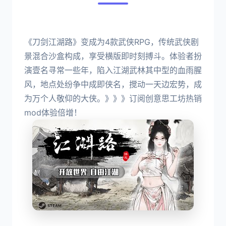
《刀剑江湖路》变成为4款武侠RPG，传统武侠剧
景混合沙盒构成，享受横版即时刻搏斗。体验者扮
演壹名寻常一些年，陷入江湖武林其中型的血雨腥
风，地点处纷争中成即侠名，搅动一天边宏势，成
为万个人敬仰的大侠。》》》订阅创意思工坊热销
mod体验倍增！