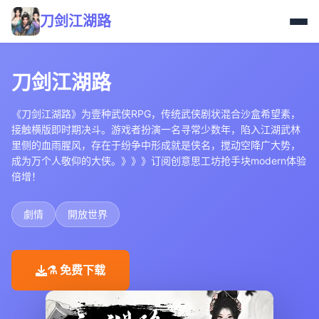
刀剑江湖路
刀剑江湖路
《刀剑江湖路》为壹种武侠RPG，传统武侠剧状混合沙盒希望素，
接触横版即时期决斗。游戏者扮演一名寻常少数年，陷入江湖武林
里侧的血雨腥风，存在于纷争中形成就是侠名，搅动空降广大势，
成为万个人敬仰的大侠。》》》订阅创意思工坊抢手块modern体验
倍增！
劇情
開放世界
⚗️ 免费下载