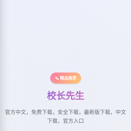
📞 精品推荐
校长先生
官方中文，免费下载，安全下载，最新版下载，中文
下载，官方入口