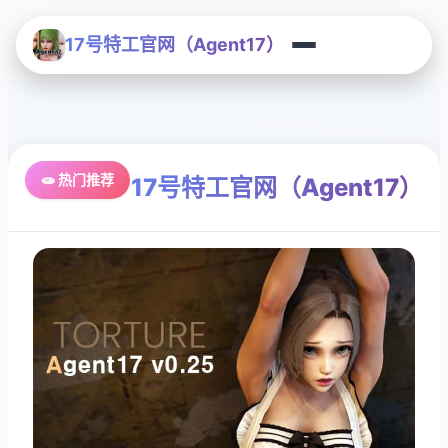
17号特工官网（Agent17）
🧫 热门推荐
17号特工官网（Agent17）