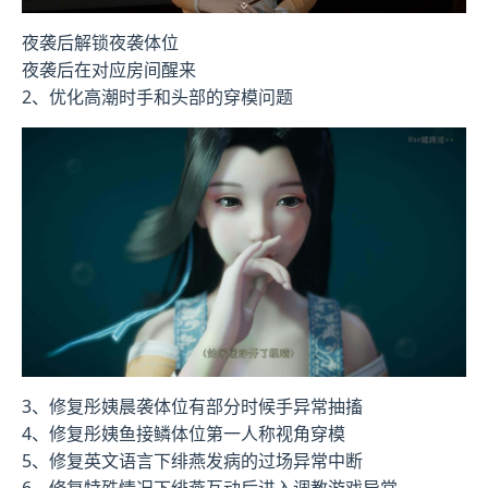
夜袭后解锁夜袭体位
夜袭后在对应房间醒来
2、优化高潮时手和头部的穿模问题
3、修复彤姨晨袭体位有部分时候手异常抽搐
4、修复彤姨鱼接鳞体位第一人称视角穿模
5、修复英文语言下绯燕发病的过场异常中断